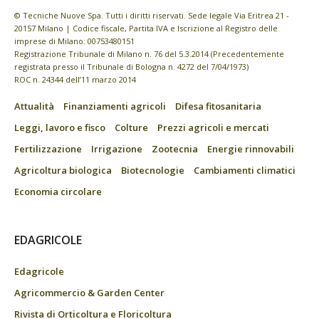
© Tecniche Nuove Spa. Tutti i diritti riservati. Sede legale Via Eritrea 21 -
20157 Milano | Codice fiscale, Partita IVA e Iscrizione al Registro delle
imprese di Milano: 00753480151
Registrazione Tribunale di Milano n. 76 del 5.3.2014 (Precedentemente
registrata presso il Tribunale di Bologna n. 4272 del 7/04/1973)
ROC n. 24344 dell’11 marzo 2014
Attualità
Finanziamenti agricoli
Difesa fitosanitaria
Leggi, lavoro e fisco
Colture
Prezzi agricoli e mercati
Fertilizzazione
Irrigazione
Zootecnia
Energie rinnovabili
Agricoltura biologica
Biotecnologie
Cambiamenti climatici
Economia circolare
EDAGRICOLE
Edagricole
Agricommercio & Garden Center
Rivista di Orticoltura e Floricoltura