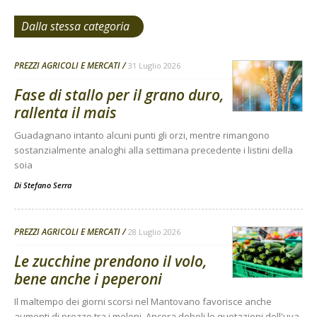
Dalla stessa categoria
PREZZI AGRICOLI E MERCATI
31 Luglio 2026
Fase di stallo per il grano duro,
rallenta il mais
Guadagnano intanto alcuni punti gli orzi, mentre rimangono
sostanzialmente analoghi alla settimana precedente i listini della
soia
Di
Stefano Serra
PREZZI AGRICOLI E MERCATI
28 Luglio 2026
Le zucchine prendono il volo,
bene anche i peperoni
Il maltempo dei giorni scorsi nel Mantovano favorisce anche
aumenti di prezzo tra i meloni. Ancora deboli le quotazioni dell'uva