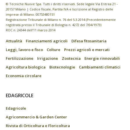
© Tecniche Nuove Spa. Tutti i diritti riservati. Sede legale Via Eritrea 21 -
20157 Milano | Codice fiscale, Partita IVA e Iscrizione al Registro delle
imprese di Milano: 00753480151
Registrazione Tribunale di Milano n. 76 del 5.3.2014 (Precedentemente
registrata presso il Tribunale di Bologna n. 4272 del 7/04/1973)
ROC n. 24344 dell’11 marzo 2014
Attualità
Finanziamenti agricoli
Difesa fitosanitaria
Leggi, lavoro e fisco
Colture
Prezzi agricoli e mercati
Fertilizzazione
Irrigazione
Zootecnia
Energie rinnovabili
Agricoltura biologica
Biotecnologie
Cambiamenti climatici
Economia circolare
EDAGRICOLE
Edagricole
Agricommercio & Garden Center
Rivista di Orticoltura e Floricoltura