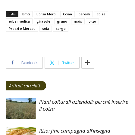
TAG
Bmti
Borsa Merci
Cciaa
cereali
colza
erba medica
girasole
grano
mais
orzo
Prezzi e Mercati
soia
sorgo
Facebook
Twitter
Articoli correlati
Piani colturali aziendali: perché inserire
il colza
Riso: fine campagna all’insegna