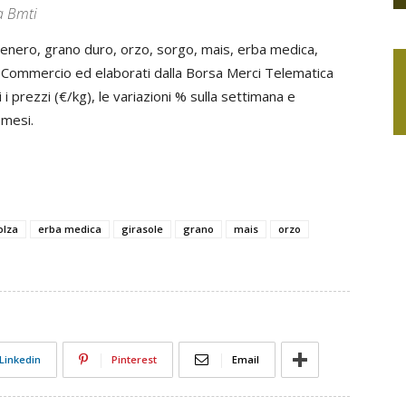
a Bmti
tenero, grano duro, orzo, sorgo, mais, erba medica,
 di Commercio ed elaborati dalla Borsa Merci Telematica
 i prezzi (€/kg), le variazioni % sulla settimana e
 mesi.
olza
erba medica
girasole
grano
mais
orzo
Linkedin
Pinterest
Email