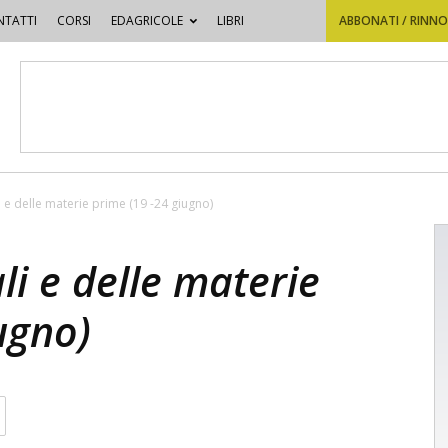
TATTI
CORSI
EDAGRICOLE
LIBRI
ABBONATI / RINN
li e delle materie prime (19 -24 giugno)
ali e delle materie
ugno)