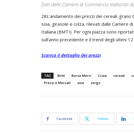
Dati delle Camere di Commercio elaborati d
28L’andamento dei prezzi dei cereali: grano 
soia, girasole e colza, rilevati dalle Camere
Italiana (BMTI). Per ogni piazza sono riportati
sull’anno precedente e il trend degli ultimi 12
Scarica il dettaglio dei prezzi
TAG
Bmti
Borsa Merci
Cciaa
cereali
c
Prezzi e Mercati
soia
sorgo
Facebook
Twitter