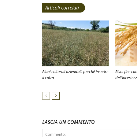
Articoli correlati
Piani colturali aziendali: perché inserire
Riso: fine c
il colza
dell’incertez
LASCIA UN COMMENTO