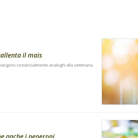
rallenta il mais
rimangono sostanzialmente analoghi alla settimana
ne anche i peperoni