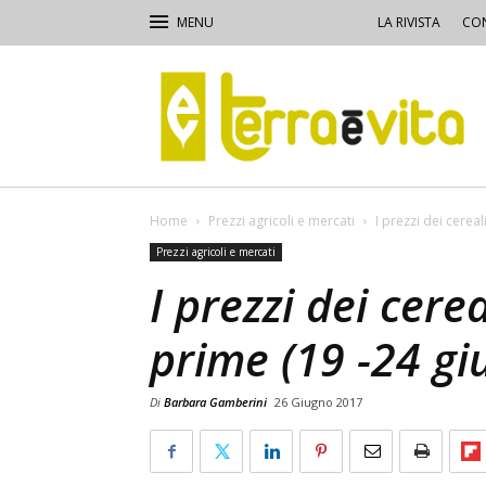
LA RIVISTA
CON
Terra
e
Vita
Home
Prezzi agricoli e mercati
I prezzi dei cerea
Prezzi agricoli e mercati
I prezzi dei cere
prime (19 -24 gi
Di
Barbara Gamberini
26 Giugno 2017