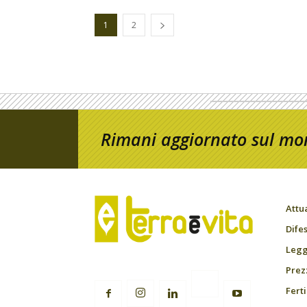
1
2
Rimani aggiornato sul mon
Attu
Difes
Leggi
Prez
Fert