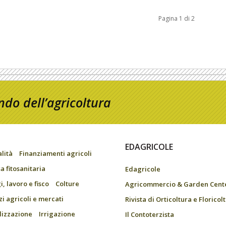
Pagina 1 di 2
do dell’agricoltura
EDAGRICOLE
alità
Finanziamenti agricoli
a fitosanitaria
Edagricole
, lavoro e fisco
Colture
Agricommercio & Garden Cent
zi agricoli e mercati
Rivista di Orticoltura e Floricol
ilizzazione
Irrigazione
Il Contoterzista