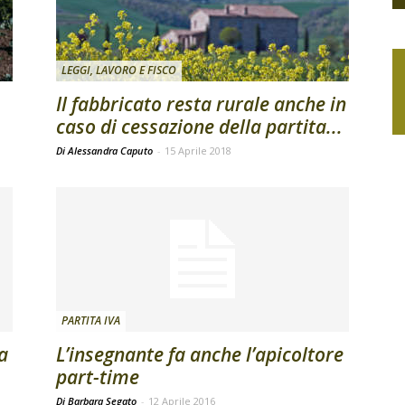
LEGGI, LAVORO E FISCO
Il fabbricato resta rurale anche in
caso di cessazione della partita...
Di Alessandra Caputo
-
15 Aprile 2018
PARTITA IVA
la
L’insegnante fa anche l’apicoltore
part-time
Di Barbara Segato
-
12 Aprile 2016