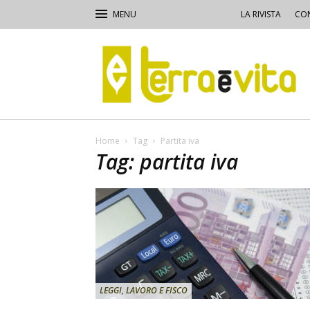
LA RIVISTA
CON
Terra
e
Vita
Home
Tag
Partita iva
Tag: partita iva
LEGGI, LAVORO E FISCO