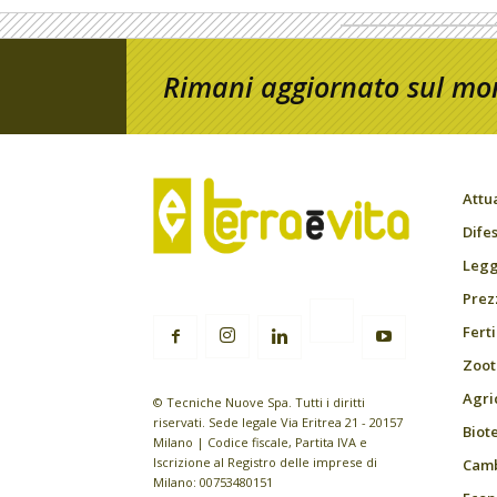
Rimani aggiornato sul mon
Attu
Difes
Leggi
Prez
Fert
Zoot
Agri
© Tecniche Nuove Spa. Tutti i diritti
riservati. Sede legale Via Eritrea 21 - 20157
Biot
Milano | Codice fiscale, Partita IVA e
Iscrizione al Registro delle imprese di
Camb
Milano: 00753480151