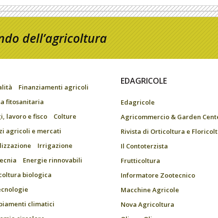
do dell’agricoltura
EDAGRICOLE
alità
Finanziamenti agricoli
a fitosanitaria
Edagricole
, lavoro e fisco
Colture
Agricommercio & Garden Cent
zi agricoli e mercati
Rivista di Orticoltura e Floricol
ilizzazione
Irrigazione
Il Contoterzista
ecnia
Energie rinnovabili
Frutticoltura
coltura biologica
Informatore Zootecnico
ecnologie
Macchine Agricole
iamenti climatici
Nova Agricoltura