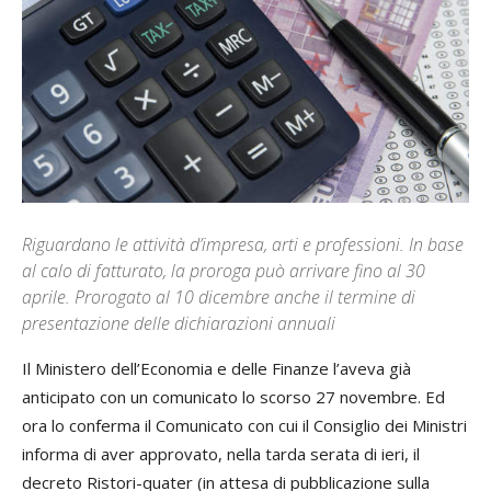
Riguardano le attività d’impresa, arti e professioni. In base
al calo di fatturato, la proroga può arrivare fino al 30
aprile. Prorogato al 10 dicembre anche il termine di
presentazione delle dichiarazioni annuali
Il Ministero dell’Economia e delle Finanze l’aveva già
anticipato con un comunicato lo scorso 27 novembre. Ed
ora lo conferma il Comunicato con cui il Consiglio dei Ministri
informa di aver approvato, nella tarda serata di ieri, il
decreto Ristori-quater (in attesa di pubblicazione sulla