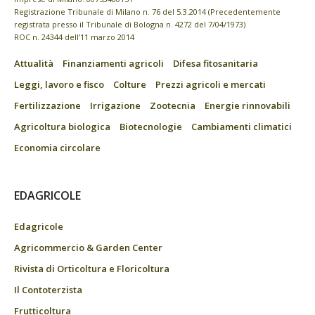
Registrazione Tribunale di Milano n. 76 del 5.3.2014 (Precedentemente
registrata presso il Tribunale di Bologna n. 4272 del 7/04/1973)
ROC n. 24344 dell’11 marzo 2014
Attualità
Finanziamenti agricoli
Difesa fitosanitaria
Leggi, lavoro e fisco
Colture
Prezzi agricoli e mercati
Fertilizzazione
Irrigazione
Zootecnia
Energie rinnovabili
Agricoltura biologica
Biotecnologie
Cambiamenti climatici
Economia circolare
EDAGRICOLE
Edagricole
Agricommercio & Garden Center
Rivista di Orticoltura e Floricoltura
Il Contoterzista
Frutticoltura