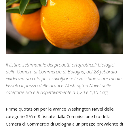
Il listino settimanale dei prodotti ortofrutticoli biologici
della Camera di Commercio di Bologna, del 28 febbraio,
evidenzia un calo per i cavolfiori e le zucchine scure medie.
Fissato il prezzo delle arance Washington Navel delle
categorie 5/6 e 8 rispettivamente a 1,20 e 1,10 €/kg
Prime quotazioni per le arance Washington Navel delle
categorie 5/6 e 8 fissate dalla Commissione bio della
Camera di Commercio di Bologna a un prezzo prevalente di