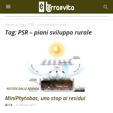
Home
Tag
PSR – piani sviluppo rurale
Tag: PSR – piani sviluppo rurale
NOTIZIE DALLE AZIENDE
MiniPhytobac, uno stop ai residui
Di T.V.
-
6 Ottobre 2017