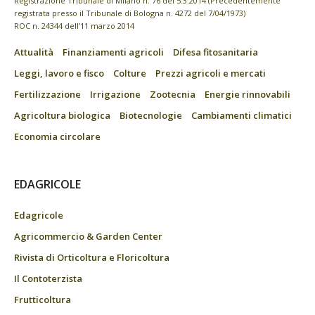
Registrazione Tribunale di Milano n. 76 del 5.3.2014 (Precedentemente
registrata presso il Tribunale di Bologna n. 4272 del 7/04/1973)
ROC n. 24344 dell’11 marzo 2014
Attualità
Finanziamenti agricoli
Difesa fitosanitaria
Leggi, lavoro e fisco
Colture
Prezzi agricoli e mercati
Fertilizzazione
Irrigazione
Zootecnia
Energie rinnovabili
Agricoltura biologica
Biotecnologie
Cambiamenti climatici
Economia circolare
EDAGRICOLE
Edagricole
Agricommercio & Garden Center
Rivista di Orticoltura e Floricoltura
Il Contoterzista
Frutticoltura