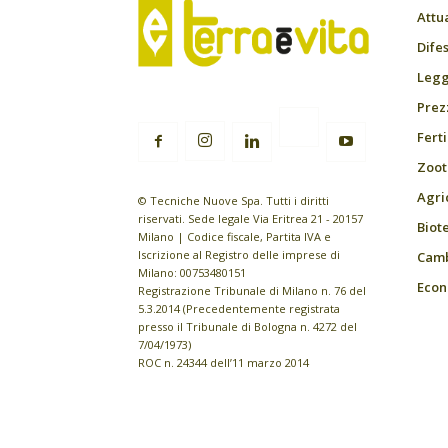
Attu
Difes
Leggi
Prez
Fert
Zoot
Agri
© Tecniche Nuove Spa. Tutti i diritti
riservati. Sede legale Via Eritrea 21 - 20157
Biot
Milano | Codice fiscale, Partita IVA e
Iscrizione al Registro delle imprese di
Camb
Milano: 00753480151
Econ
Registrazione Tribunale di Milano n. 76 del
5.3.2014 (Precedentemente registrata
presso il Tribunale di Bologna n. 4272 del
7/04/1973)
ROC n. 24344 dell’11 marzo 2014