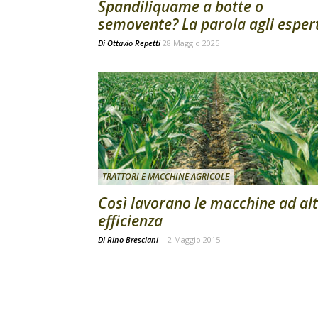
Spandiliquame a botte o
semovente? La parola agli esper
Di
Ottavio Repetti
28 Maggio 2025
TRATTORI E MACCHINE AGRICOLE
Così lavorano le macchine ad al
efficienza
Di Rino Bresciani
-
2 Maggio 2015