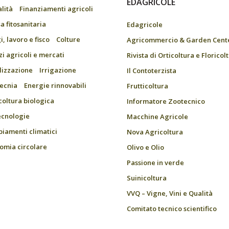
EDAGRICOLE
alità
Finanziamenti agricoli
a fitosanitaria
Edagricole
, lavoro e fisco
Colture
Agricommercio & Garden Cent
zi agricoli e mercati
Rivista di Orticoltura e Floricol
ilizzazione
Irrigazione
Il Contoterzista
ecnia
Energie rinnovabili
Frutticoltura
coltura biologica
Informatore Zootecnico
ecnologie
Macchine Agricole
iamenti climatici
Nova Agricoltura
omia circolare
Olivo e Olio
Passione in verde
Suinicoltura
VVQ – Vigne, Vini e Qualità
Comitato tecnico scientifico