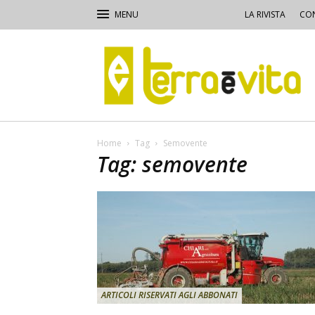
LA RIVISTA
CON
Terra
e
Vita
Home
Tag
Semovente
Tag: semovente
ARTICOLI RISERVATI AGLI ABBONATI