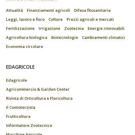
Attualità
Finanziamenti agricoli
Difesa fitosanitaria
Leggi, lavoro e fisco
Colture
Prezzi agricoli e mercati
Fertilizzazione
Irrigazione
Zootecnia
Energie rinnovabili
Agricoltura biologica
Biotecnologie
Cambiamenti climatici
Economia circolare
EDAGRICOLE
Edagricole
Agricommercio & Garden Center
Rivista di Orticoltura e Floricoltura
Il Contoterzista
Frutticoltura
Informatore Zootecnico
Macchine Agricole