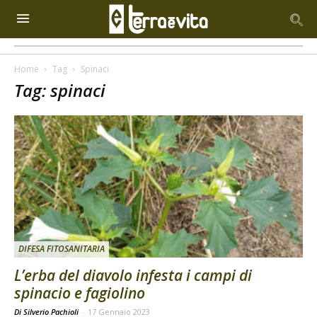
Home
Tag
Spinaci
Tag: spinaci
DIFESA FITOSANITARIA
L’erba del diavolo infesta i campi di
spinacio e fagiolino
Di Silverio Pachioli
-
17 Gennaio 2023