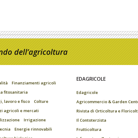
do dell’agricoltura
EDAGRICOLE
alità
Finanziamenti agricoli
a fitosanitaria
Edagricole
, lavoro e fisco
Colture
Agricommercio & Garden Cent
zi agricoli e mercati
Rivista di Orticoltura e Floricol
ilizzazione
Irrigazione
Il Contoterzista
ecnia
Energie rinnovabili
Frutticoltura