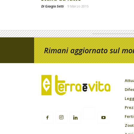
Di Giorgio Setti
-
9 Marzo 2015
Rimani aggiornato sul mon
Attu
Difes
Leggi
Prez
Fert
Zoot