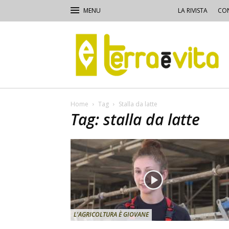
LA RIVISTA
CON
Terra
e
Vita
Home
Tag
Stalla da latte
Tag: stalla da latte
L'AGRICOLTURA È GIOVANE