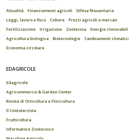
Attualità
Finanziamenti agricoli
Difesa fitosanitaria
Leggi, lavoro e fisco
Colture
Prezzi agricoli e mercati
Fertilizzazione
Irrigazione
Zootecnia
Energie rinnovabili
Agricoltura biologica
Biotecnologie
Cambiamenti climatici
Economia circolare
EDAGRICOLE
Edagricole
Agricommercio & Garden Center
Rivista di Orticoltura e Floricoltura
Il Contoterzista
Frutticoltura
Informatore Zootecnico
Macchine Agricole