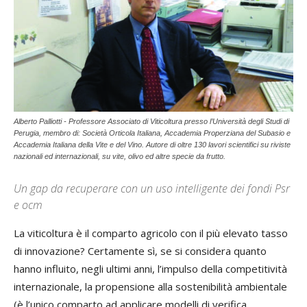
Alberto Palliotti - Professore Associato di Viticoltura presso l’Università degli Studi di
Perugia, membro di: Società Orticola Italiana, Accademia Properziana del Subasio e
Accademia Italiana della Vite e del Vino. Autore di oltre 130 lavori scientifici su riviste
nazionali ed internazionali, su vite, olivo ed altre specie da frutto.
Un gap da recuperare con un uso intelligente dei fondi Psr
e ocm
La viticoltura è il comparto agricolo con il più elevato tasso
di innovazione? Certamente sì, se si considera quanto
hanno influito, negli ultimi anni, l’impulso della competitività
internazionale, la propensione alla sostenibilità ambientale
(è l’unico comparto ad applicare modelli di verifica