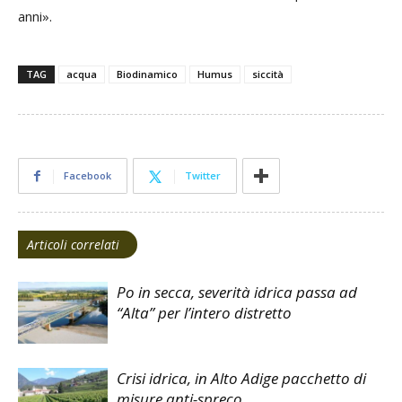
anni».
TAG
acqua
Biodinamico
Humus
siccità
Facebook
Twitter
Articoli correlati
Po in secca, severità idrica passa ad
“Alta” per l’intero distretto
Crisi idrica, in Alto Adige pacchetto di
misure anti-spreco