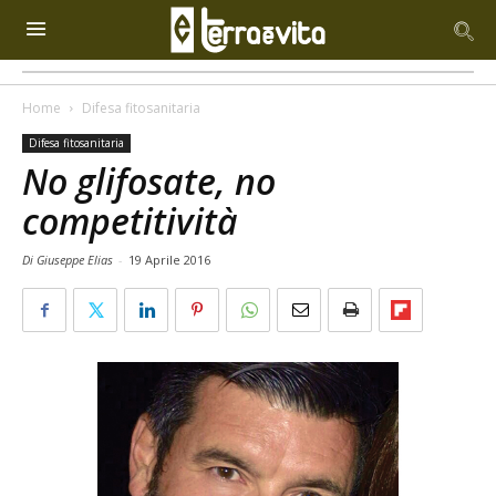
Home
Difesa fitosanitaria
Difesa fitosanitaria
No glifosate, no
competitività
Di Giuseppe Elias
-
19 Aprile 2016