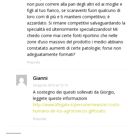
non puoi correre alla pari degli altri ed ai moglie e
figli al tuo fianco, se scaraventi fuori qualcuno di
loro corri di più e ti mantieni competitivo; è
azzardato. Si rimane competitivi salvaguardando la
specialità ed ulteriormente specializzandosi! Mi
chiedo come mai certe fonti riportino che nelle
zone d’uso massivo del prodotto i medici abbiano
constatato aumenti di certe patologie; forse non
adeguatamente formati?
Risposta
Gianni
26 Aprile 2016 at 13:13
A sostegno dei quesiti sollevati da Giorgio,
leggete queste informazioni
http://www.lifegate.it/persone/news/el-costo-
humano-de-los-agrotoxicos-glifosato
Risposta