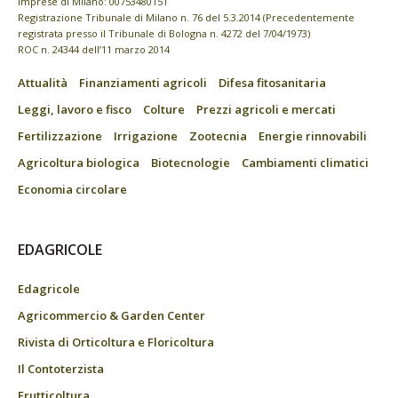
imprese di Milano: 00753480151
Registrazione Tribunale di Milano n. 76 del 5.3.2014 (Precedentemente
registrata presso il Tribunale di Bologna n. 4272 del 7/04/1973)
ROC n. 24344 dell’11 marzo 2014
Attualità
Finanziamenti agricoli
Difesa fitosanitaria
Leggi, lavoro e fisco
Colture
Prezzi agricoli e mercati
Fertilizzazione
Irrigazione
Zootecnia
Energie rinnovabili
Agricoltura biologica
Biotecnologie
Cambiamenti climatici
Economia circolare
EDAGRICOLE
Edagricole
Agricommercio & Garden Center
Rivista di Orticoltura e Floricoltura
Il Contoterzista
Frutticoltura