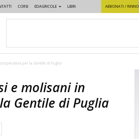
TATTI
CORSI
EDAGRICOLE
LIBRI
ABBONATI / RINN
 cooperativa per la Gentile di Puglia
si e molisani in
la Gentile di Puglia