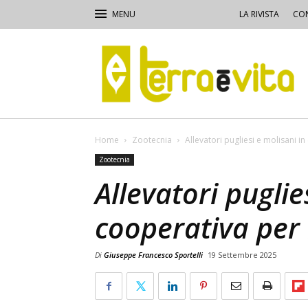
LA RIVISTA
CON
Terra
e
Vita
Home
Zootecnia
Allevatori pugliesi e molisani in
Zootecnia
Allevatori puglie
cooperativa per 
Di
Giuseppe Francesco Sportelli
19 Settembre 2025