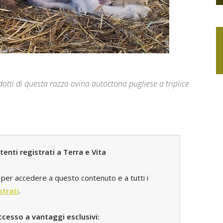
dotti di questa razza ovina autoctona pugliese a triplice
enti registrati a Terra e Vita
per accedere a questo contenuto e a tutti i
strati
.
ccesso a vantaggi esclusivi: