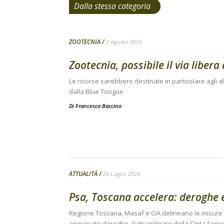
Dalla stessa categoria
ZOOTECNIA
2 Agosto 2026
Zootecnia, possibile il via libera a
Le risorse sarebbero destinate in particolare agli al
dalla Blue Tongue
Di
Francesca Baccino
ATTUALITÀ
29 Luglio 2026
Psa, Toscana accelera: deroghe e
Regione Toscana, Masaf e CIA delineano le misure s
approvate deroghe al disciplinare della Cinta Sene