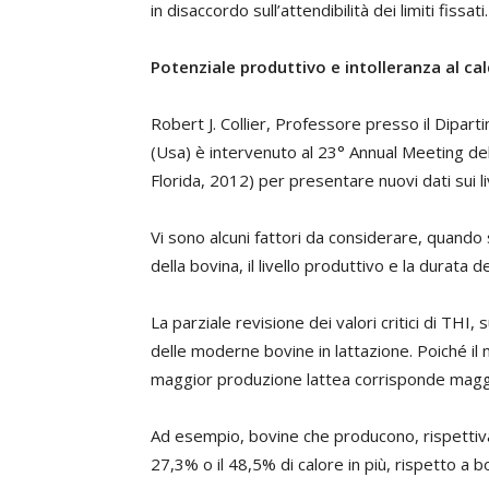
in disaccordo sull’attendibilità dei limiti fissati.
Potenziale produttivo e intolleranza al ca
Robert J. Collier, Professore presso il Diparti
(Usa) è intervenuto al 23° Annual Meeting de
Florida, 2012) per presentare nuovi dati sui live
Vi sono alcuni fattori da considerare, quando si
della bovina, il livello produttivo e la durata d
La parziale revisione dei valori critici di THI, s
delle moderne bovine in lattazione. Poiché il
maggior produzione lattea corrisponde maggior
Ad esempio, bovine che producono, rispettiva
27,3% o il 48,5% di calore in più, rispetto a bo