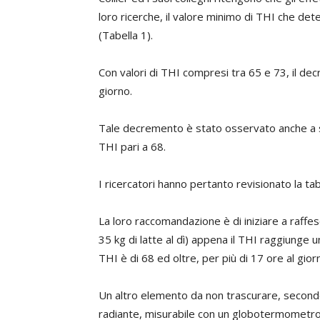
loro ricerche, il valore minimo di THI che de
(Tabella 1).
Con valori di THI compresi tra 65 e 73, il dec
giorno.
Tale decremento è stato osservato anche a s
THI pari a 68.
I ricercatori hanno pertanto revisionato la tab
La loro raccomandazione è di iniziare a raffes
35 kg di latte al dì) appena il THI raggiunge u
THI è di 68 ed oltre, per più di 17 ore al gior
Un altro elemento da non trascurare, secondo Co
radiante, misurabile con un globotermometro 