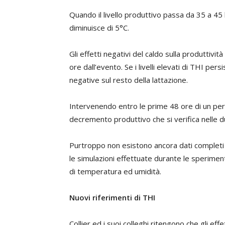
Quando il livello produttivo passa da 35 a 45 kg 
diminuisce di 5°C.
Gli effetti negativi del caldo sulla produttiv
ore dall’evento. Se i livelli elevati di THI pers
negative sul resto della lattazione.
Intervenendo entro le prime 48 ore di un peri
decremento produttivo che si verifica nelle 
Purtroppo non esistono ancora dati completi s
le simulazioni effettuate durante le sperimen
di temperatura ed umidità.
Nuovi riferimenti di THI
Collier ed i suoi colleghi ritengono che gli ef