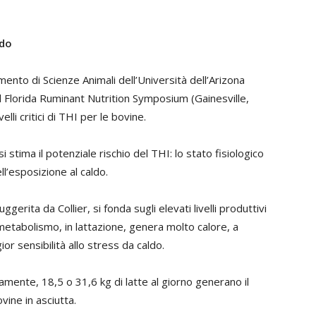
ldo
mento di Scienze Animali dell’Università dell’Arizona
l Florida Ruminant Nutrition Symposium (Gainesville,
lli critici di THI per le bovine.
 stima il potenziale rischio del THI: lo stato fisiologico
ell’esposizione al caldo.
uggerita da Collier, si fonda sugli elevati livelli produttivi
 metabolismo, in lattazione, genera molto calore, a
 sensibilità allo stress da caldo.
mente, 18,5 o 31,6 kg di latte al giorno generano il
vine in asciutta.