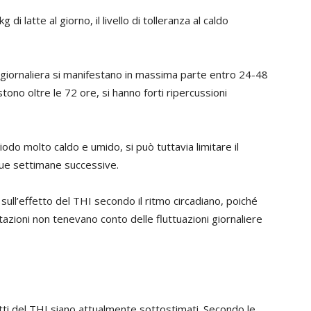
di latte al giorno, il livello di tolleranza al caldo
ità giornaliera si manifestano in massima parte entro 24-48
istono oltre le 72 ore, si hanno forti ripercussioni
odo molto caldo e umido, si può tuttavia limitare il
due settimane successive.
ull’effetto del THI secondo il ritmo circadiano, poiché
tazioni non tenevano conto delle fluttuazioni giornaliere
fetti del THI siano attualmente sottostimati. Secondo le