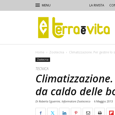
LA RIVISTA
CON
Terra
e
Vita
Home
Zootecnia
Climatizzazione. Per gestire lo 
Zootecnia
TECNICA
Climatizzazione. 
da caldo delle b
Di Roberta Sguerrini, Informatore Zootecnico
-
6 Maggio 2013