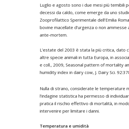
L
uglio e agosto sono i due mesi più temibili p
decessi da caldo, come emerge da uno studio co
Zooprofilattico Sperimentale dell’Emilia Roma
bovine macellate d’urgenza o non ammesse al
ante-mortem.
L’estate del 2003 è stata la più critica, dato
altre specie animali in tutta Europa, in assoc
e coll., 2009, Seasonal pattern of mortality
humidity index in dairy cow, J. Dairy Sci. 92:3
Nulla di strano, considerate le temperature me
l’indagine statistica ha permesso di individuar
pratica il rischio effettivo di mortalità, in mo
intervenire per limitare i danni.
Temperatura e umidità