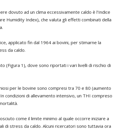
sere dovuto ad un clima eccessivamente caldo è l’Indice
 Humidity Index), che valuta gli effetti combinati della
a.
ice, applicato fin dal 1964 ai bovini, per stimarne la
ess da caldo.
 (Figura 1), dove sono riportati i vari livelli di rischio di
 rischiosi per le bovine sono compresi tra 70 e 80 (aumento
. In condizioni di allevamento intensivo, un THI compreso
mortalità.
sciuto come il limite minimo al quale occorre iniziare a
li di stress da caldo. Alcuni ricercatori sono tuttavia ora