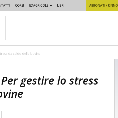
TATTI
CORSI
EDAGRICOLE
LIBRI
ABBONATI / RINN
stress da caldo delle bovine
Per gestire lo stress
ovine