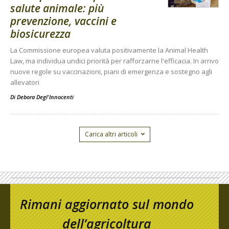
salute animale: più
prevenzione, vaccini e
biosicurezza
La Commissione europea valuta positivamente la Animal Health
Law, ma individua undici priorità per rafforzarne l'efficacia. In arrivo
nuove regole su vaccinazioni, piani di emergenza e sostegno agli
allevatori
Di
Debora Degl'Innocenti
Carica altri articoli
Rimani aggiornato sul mondo
dell’agricoltura