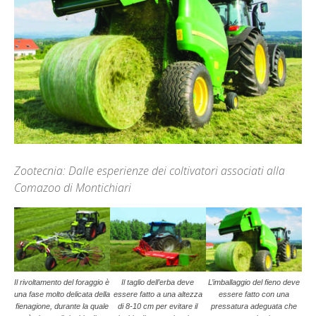
Zootecnia: Dalle esperienze dei coltivatori associati alla
Comazoo di Montichiari
Il rivoltamento del foraggio è
Il taglio dell’erba deve
L’imballaggio del fieno deve
una fase molto delicata della
essere fatto a una altezza
essere fatto con una
fienagione, durante la quale
di 8-10 cm per evitare il
pressatura adeguata che