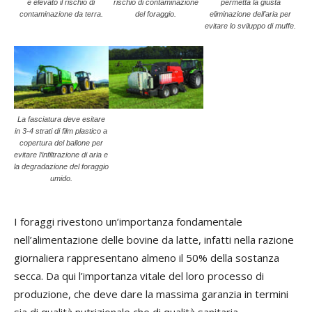
è elevato il rischio di
rischio di contaminazione
permetta la giusta
contaminazione da terra.
del foraggio.
eliminazione dell’aria per
evitare lo sviluppo di muffe.
La fasciatura deve esitare
in 3-4 strati di film plastico a
copertura del ballone per
evitare l’infiltrazione di aria e
la degradazione del foraggio
umido.
I foraggi rivestono un’importanza fondamentale
nell’alimentazione delle bovine da latte, infatti nella razione
giornaliera rappresentano almeno il 50% della sostanza
secca. Da qui l’importanza vitale del loro processo di
produzione, che deve dare la massima garanzia in termini