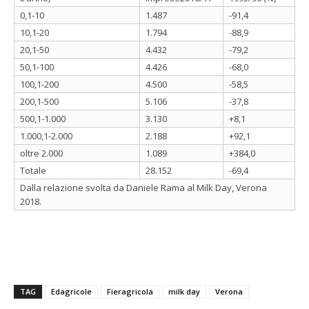
0,1-10
1.487
-91,4
10,1-20
1.794
-88,9
20,1-50
4.432
-79,2
50,1-100
4.426
-68,0
100,1-200
4.500
-58,5
200,1-500
5.106
-37,8
500,1-1.000
3.130
+8,1
1.000,1-2.000
2.188
+92,1
oltre 2.000
1.089
+384,0
Totale
28.152
-69,4
Dalla relazione svolta da Daniele Rama al Milk Day, Verona
2018.
TAG
Edagricole
Fieragricola
milk day
Verona