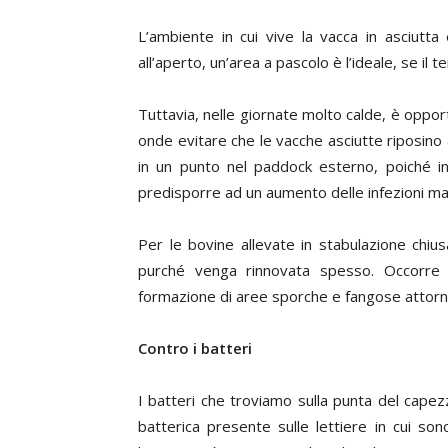
L’ambiente in cui vive la vacca in asciutt
all’aperto, un’area a pascolo è l’ideale, se il 
Tuttavia, nelle giornate molto calde, è opp
onde evitare che le vacche asciutte riposino
in un punto nel paddock esterno, poiché i
predisporre ad un aumento delle infezioni m
Per le bovine allevate in stabulazione chiu
purché venga rinnovata spesso. Occorre cu
formazione di aree sporche e fangose attorno
Contro i batteri
I batteri che troviamo sulla punta del cape
batterica presente sulle lettiere in cui son