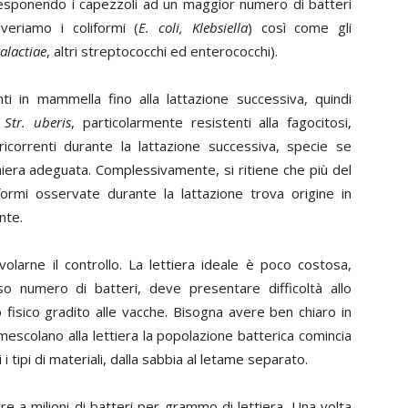
e esponendo i capezzoli ad un maggior numero di batteri
veriamo i coliformi (
E. coli, Klebsiella
) così come gli
galactiae
, altri streptococchi ed enterococchi).
i in mammella fino alla lattazione successiva, quindi
i
Str. uberis
, particolarmente resistenti alla fagocitosi,
ricorrenti durante la lattazione successiva, specie se
maniera adeguata. Complessivamente, si ritiene che più del
formi osservate durante la lattazione trova origine in
nte.
larne il controllo. La lettiera ideale è poco costosa,
so numero di batteri, deve presentare difficoltà allo
fisico gradito alle vacche. Bisogna avere ben chiaro in
 mescolano alla lettiera la popolazione batterica comincia
tipi di materiali, dalla sabbia al letame separato.
ire a milioni di batteri per grammo di lettiera. Una volta