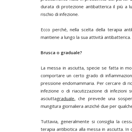
durata di protezione antibatterica il più a 
rischio di infezione.
Ecco perché, nella scelta della terapia ant
mantiene a lungo la sua attività antibatterica.
Brusca o graduale?
La messa in asciutta, specie se fatta in 
comportare un certo grado di infiammazion
pressione endomammaria. Per cercare di ridur
infezione o di riacutizzazione di infezioni 
asciutta
graduale
,
che prevede una sospens
mungitura giornaliera anziché due per qualch
Tuttavia, generalmente si consiglia la ces
terapia antibiotica alla messa in asciutta. I