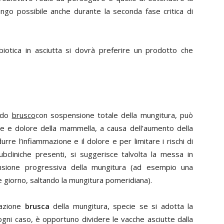
lungo possibile anche durante la seconda fase critica di
ibiotica in asciutta si dovrà preferire un prodotto che
modo
brusco
con sospensione totale della mungitura, può
e e dolore della mammella, a causa dell’aumento della
re l’infiammazione e il dolore e per limitare i rischi di
subcliniche presenti, si suggerisce talvolta la messa in
ione progressiva della mungitura (ad esempio una
e giorno, saltando la mungitura pomeridiana).
sazione
brusca
della mungitura, specie se si adotta la
n ogni caso, è opportuno dividere le vacche asciutte dalla