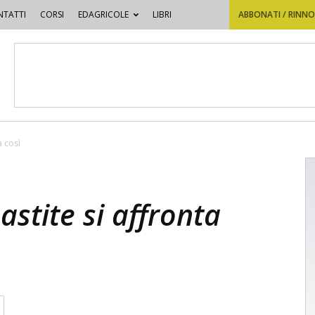
TATTI
CORSI
EDAGRICOLE
LIBRI
ABBONATI / RINN
a così
astite si affronta