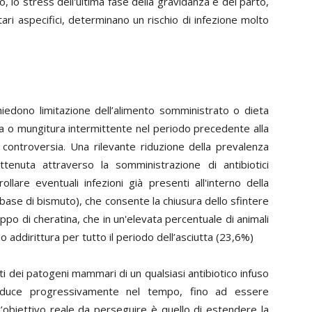
, lo stress dell'ultima fase della gravidanza e del parto,
ari aspecifici, determinano un rischio di infezione molto
hiedono limitazione dell’alimento somministrato o dieta
ura o mungitura intermittente nel periodo precedente alla
controversia. Una rilevante riduzione della prevalenza
tenuta attraverso la somministrazione di antibiotici
lare eventuali infezioni già presenti all'interno della
 base di bismuto), che consente la chiusura dello sfintere
ppo di cheratina, che in un'elevata percentuale di animali
 addirittura per tutto il periodo dell’asciutta (23,6%)
nti dei patogeni mammari di un qualsiasi antibiotico infuso
riduce progressivamente nel tempo, fino ad essere
L’obiettivo reale da perseguire è quello di estendere la