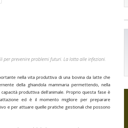
i per prevenire problemi futuri. La lotta alle infezioni.
tante nella vita produttiva di una bovina da latte che
ecernente della ghiandola mammaria permettendo, nella
na capacità produttiva dell'animale. Proprio questa fase è
a lattazione ed è il momento migliore per preparare
tivo e per attuare quelle pratiche gestionali che possono