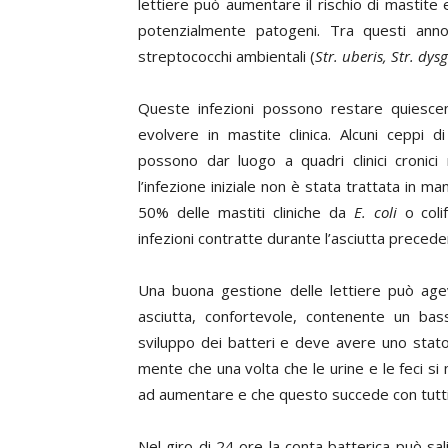
lettiere può aumentare il rischio di mastit
potenzialmente patogeni. Tra questi anno
streptococchi ambientali (
Str. uberis, Str. dys
Queste infezioni possono restare quiescent
evolvere in mastite clinica. Alcuni ceppi d
possono dar luogo a quadri clinici cronici 
l’infezione iniziale non è stata trattata in 
50% delle mastiti cliniche da
E. coli
o coli
infezioni contratte durante l’asciutta precede
Una buona gestione delle lettiere può agevo
asciutta, confortevole, contenente un bas
sviluppo dei batteri e deve avere uno stato 
mente che una volta che le urine e le feci si
ad aumentare e che questo succede con tutti i 
Nel giro di 24 ore la conta batterica può sal