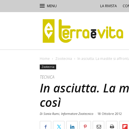
LA RIVISTA
CON
Terra
e
Vita
Home
Zootecnia
In asciutta. La mastite si affront
Zootecnia
TECNICA
In asciutta. La m
così
Di Sonia Rumi, Informatore Zootecnico
-
18 Ottobre 2012