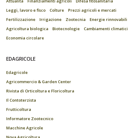
Attualità
Finanziamenti agricoli
Difesa fitosanitaria
Leggi, lavoro e fisco
Colture
Prezzi agricoli e mercati
Fertilizzazione
Irrigazione
Zootecnia
Energie rinnovabili
Agricoltura biologica
Biotecnologie
Cambiamenti climatici
Economia circolare
EDAGRICOLE
Edagricole
Agricommercio & Garden Center
Rivista di Orticoltura e Floricoltura
Il Contoterzista
Frutticoltura
Informatore Zootecnico
Macchine Agricole
Nova Agricoltura