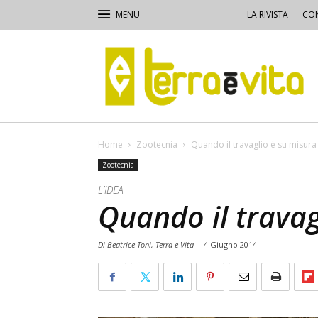
LA RIVISTA
CON
Terra
e
Vita
Home
Zootecnia
Quando il travaglio è su misura
Zootecnia
L’IDEA
Quando il travag
Di Beatrice Toni, Terra e Vita
-
4 Giugno 2014