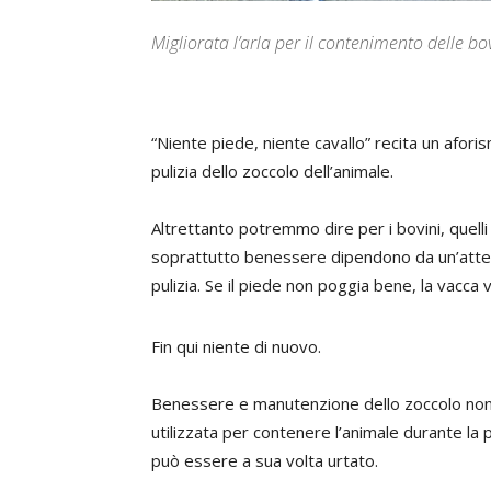
Migliorata l’arla per il contenimento delle bo
“N
iente piede, niente cavallo” recita un afori
pulizia dello zoccolo dell’animale.
Altrettanto potremmo dire per i bovini, quelli
soprattutto benessere dipendono da un’attent
pulizia. Se il piede non poggia bene, la vacca va
Fin qui niente di nuovo.
Benessere e manutenzione dello zoccolo non si
utilizzata per contenere l’animale durante la p
può essere a sua volta urtato.