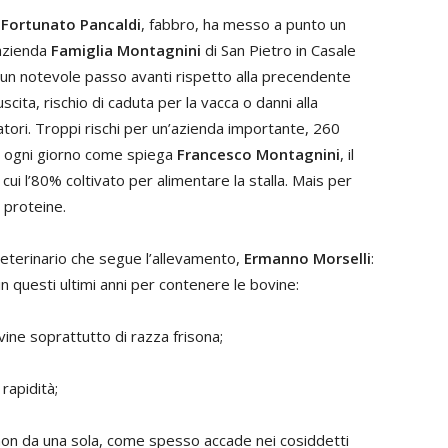
,
Fortunato Pancaldi
, fabbro, ha messo a punto un
’azienda
Famiglia
Montagnini
di San Pietro in Casale
 un notevole passo avanti rispetto alla precendente
uscita, rischio di caduta per la vacca o danni alla
atori. Troppi rischi per un’azienda importante, 260
ti ogni giorno come spiega
Francesco Montagnini
,
il
cui l’80% coltivato per alimentare la stalla. Mais per
 proteine.
eterinario che segue l’allevamento,
Ermanno Morselli
:
in questi ultimi anni per contenere le bovine:
ine soprattutto di razza frisona;
rapidità;
 non da una sola, come spesso accade nei cosiddetti