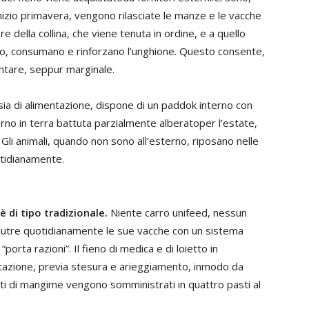
a inizio primavera, vengono rilasciate le manze e le vacche
re della collina, che viene tenuta in ordine, e a quello
to, consumano e rinforzano l’unghione. Questo consente,
entare, seppur marginale.
sia di alimentazione, dispone di un paddok interno con
erno in terra battuta parzialmente alberatoper l’estate,
 Gli animali, quando non sono all’esterno, riposano nelle
tidianamente.
 di tipo tradizionale.
Niente carro unifeed, nessun
 nutre quotidianamente le sue vacche con un sistema
orta razioni”. Il fieno di medica e di loietto in
entazione, previa stesura e arieggiamento, inmodo da
ati di mangime vengono somministrati in quattro pasti al