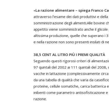
«
La razione alimentare – spiega Franco Can
attraverso l’esame dei dati produttivi e della
somministrazione degli alimenti.Alle bovine c
appetito viene somministrato anche il glicole 
altissima produzione, quelle che superano i 35 
e nella razione non sono presenti insilati di n
38,5 CENT AL LITRO PIÙ I PREMI QUALITÀ
Seguendo questi rigorosi criteri di alimentaz
97 quintali del 2002 ai 111 quintali del 2008, 
vacche in lattazione (complessivamente circa 9
da una tabella di qualità che varia da caseifici
proteine, cellule somatiche, carica batterica 
inibenti come parametro antisofisticazione e 
razione.