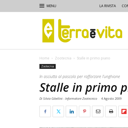
LA RIVISTA
CON
Terra
e
Vita
Home
Zootecnia
Stalle in primo piano
Zootecnia
In asciutta al pascolo per rafforzare l’unghione
Stalle in primo 
Di Silvia Gibellini - Informatore Zootecnico
-
4 Agosto 2009