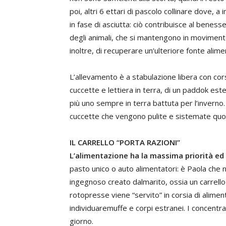
poi, altri 6 ettari di pascolo collinare dove, 
in fase di asciutta: ciò contribuisce al benesse
degli animali, che si mantengono in movimen
inoltre, di recuperare un’ulteriore fonte alim
L’allevamento è a stabulazione libera con cor
cuccette e lettiera in terra, di un paddok est
più uno sempre in terra battuta per l’inverno.
cuccette che vengono pulite e sistemate quo
IL CARRELLO “PORTA RAZIONI”
L’alimentazione ha la massima priorità ed è
pasto unico o auto alimentatori: è Paola che
ingegnoso creato dalmarito, ossia un carrello “p
rotopresse viene “servito” in corsia di alim
individuaremuffe e corpi estranei. I concentr
giorno.