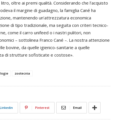
litro, oltre ai premi qualità. Considerando che l’acquisto
rodeva il margine di guadagno, la famiglia Cané ha
uzione, mantenendo un’attrezzatura economica
ione di tipo tradizionale, ma seguita con criteri tecnico-
e, come il carro unifeed o i nastri pulitori, non
conomici – sottolinea Franco Cané –. La nostra attenzione
le bovine, da quelle igienico-sanitarie a quelle
 di strutture sofisticate e costose».
logie
zootecnia
Linkedin
Pinterest
Email