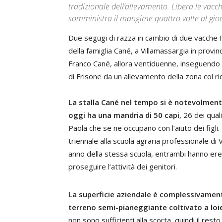
tradizionale dell’allevamento. Libera le vacch
somministra il mangime quattro volte al gio
Due segugi di razza in cambio di due vacche Fr
della famiglia Cané, a Villamassargia in provi
Franco Cané, allora ventiduenne, inseguendo i
di Frisone da un allevamento della zona col ri
La stalla Cané nel tempo si è notevolment
oggi ha una mandria di 50 capi
, 26 dei qua
Paola che se ne occupano con l’aiuto dei figli.
triennale alla scuola agraria professionale di 
anno della stessa scuola, entrambi hanno ere
proseguire l’attività dei genitori.
La superficie aziendale è complessivamente d
terreno semi-pianeggiante coltivato a loie
non sono sufficienti alla scorta, quindi il rest