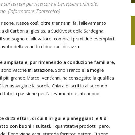
e sui terreni per ricercare il benessere animale,
rno. (Informatore Zootecnico)
isone. Nasce così, oltre trent’anni fa, l’allevamento
ncia di Carbonia Iglesias, a SudOvest della Sardegna.
l suo sogno di allevatore, compra i primi due esemplari
cavato della vendita didue cani di razza.
e ampliata e, pur rimanendo a conduzione familiare,
li sono vacche in lattazione. Sono Franco e la moglie
 Il più grande,Marco, vent’anni, ha conseguito la qualifica
Villamassargia e la sorella Chiara è iscritta al secondo
ditato la passione per l’allevamento e intendono
i 23 ettari, di cui 8 irrigui e pianeggianti e 9 di
tto con buoni risultati.
I quantitativi prodotti, però,
o del fieno viene acquistatoda fornitori esterni.Ci sono,