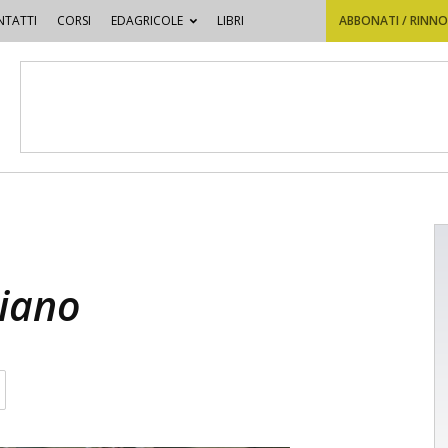
TATTI
CORSI
EDAGRICOLE
LIBRI
ABBONATI / RINN
piano