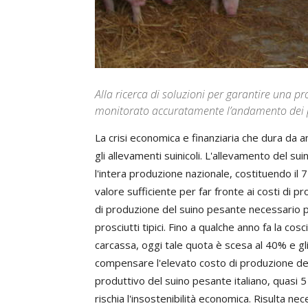
Alla ricerca di soluzioni per garantire una pr
monitorato accuratamente l’andamento dei p
L
a crisi economica e finanziaria che dura da 
gli allevamenti suinicoli. L'allevamento del su
l'intera produzione nazionale, costituendo il
valore sufficiente per far fronte ai costi di 
di produzione del suino pesante necessario p
prosciutti tipici. Fino a qualche anno fa la cos
carcassa, oggi tale quota è scesa al 40% e gli 
compensare l'elevato costo di produzione dell
produttivo del suino pesante italiano, quasi 5
rischia l'insostenibilità economica. Risulta ne