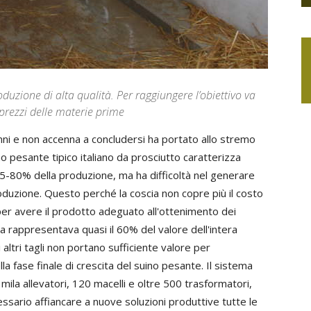
oduzione di alta qualità. Per raggiungere l’obiettivo va
rezzi delle materie prime
anni e non accenna a concludersi ha portato allo stremo
ino pesante tipico italiano da prosciutto caratterizza
 75-80% della produzione, ma ha difficoltà nel generare
produzione. Questo perché la coscia non copre più il costo
er avere il prodotto adeguato all'ottenimento dei
cia rappresentava quasi il 60% del valore dell'intera
altri tagli non portano sufficiente valore per
a fase finale di crescita del suino pesante. Il sistema
 mila allevatori, 120 macelli e oltre 500 trasformatori,
cessario affiancare a nuove soluzioni produttive tutte le