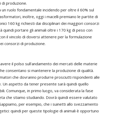
i di produzione.
a un ruolo fondamentale incidendo per oltre il 60% sul
asformatori, inoltre, oggi i macelli premiano le partite di
nici 160 kg richiesti dai disciplinari dei maggiori consorzi
à quindi portare gli animali oltre i 170 kg di peso con
on il vincolo di doversi attenere per la formulazione
dei consorzi di produzione.
 avere il polso sull'andamento dei mercati delle materie
che consentano si mantenere la produzione di qualità.
atori che dovranno produrre prosciutti rispondenti alle
e. Un aspetto da tener presente sarà quindi quello
abili. Comunque, in primo luogo, va considerata la fase
dieta che stiamo studiando. Dovrà quindi essere valutato
 Sappiamo, per esempio, che i suinetti allo svezzamento
rgetici: quindi per queste tipologie di animali è opportuno