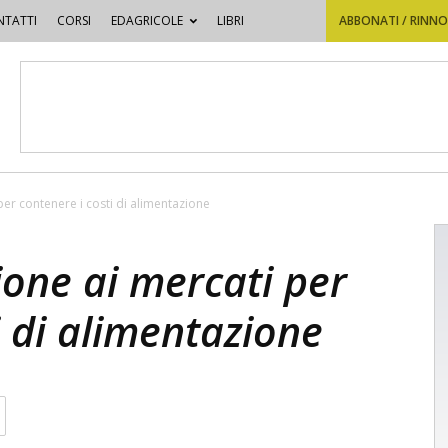
TATTI
CORSI
EDAGRICOLE
LIBRI
ABBONATI / RINN
 per contenere i costi di alimentazione
zione ai mercati per
i di alimentazione