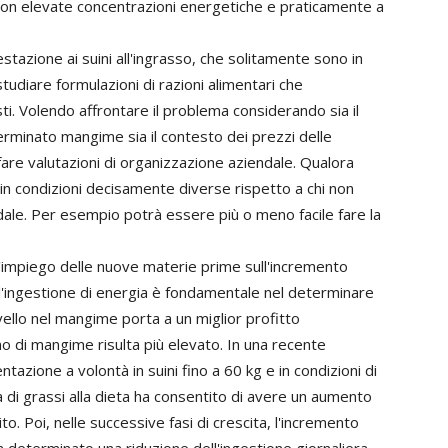
on elevate concentrazioni energetiche e praticamente a
gestazione ai suini all'ingrasso, che solitamente sono in
udiare formulazioni di razioni alimentari che
. Volendo affrontare il problema considerando sia il
erminato mangime sia il contesto dei prezzi delle
are valutazioni di organizzazione aziendale. Qualora
 in condizioni decisamente diverse rispetto a chi non
ndale. Per esempio potrà essere più o meno facile fare la
ll'impiego delle nuove materie prime sull'incremento
e l'ingestione di energia è fondamentale nel determinare
vello nel mangime porta a un miglior profitto
o di mangime risulta più elevato. In una recente
tazione a volontà in suini fino a 60 kg e in condizioni di
a di grassi alla dieta ha consentito di avere un aumento
ito. Poi, nelle successive fasi di crescita, l'incremento