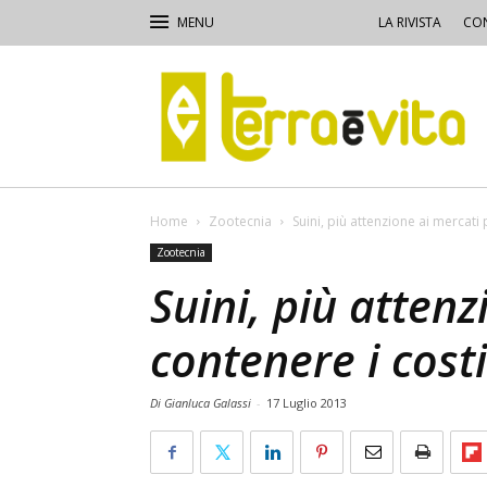
LA RIVISTA
CON
Terra
e
Vita
Home
Zootecnia
Suini, più attenzione ai mercati
Zootecnia
Suini, più atten
contenere i cost
Di Gianluca Galassi
-
17 Luglio 2013