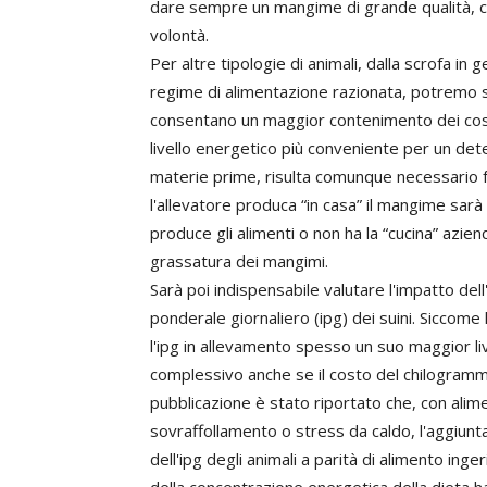
dare sempre un mangime di grande qualità, c
volontà.
Per altre tipologie di animali, dalla scrofa in 
regime di alimentazione razionata, potremo st
consentano un maggior contenimento dei costi
livello energetico più conveniente per un det
materie prime, risulta comunque necessario f
l'allevatore produca “in casa” il mangime sarà
produce gli alimenti o non ha la “cucina” azie
grassatura dei mangimi.
Sarà poi indispensabile valutare l'impatto de
ponderale giornaliero (ipg) dei suini. Siccom
l'ipg in allevamento spesso un suo maggior li
complessivo anche se il costo del chilogramm
pubblicazione è stato riportato che, con alimen
sovraffollamento o stress da caldo, l'aggiunt
dell'ipg degli animali a parità di alimento inger