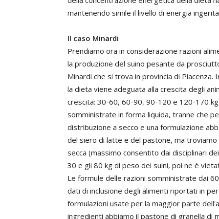
della concentrazione energetica della dieta h
mantenendo simile il livello di energia ingerit
Il caso Minardi
Prendiamo ora in considerazione razioni alimen
la produzione del suino pesante da prosciutto,
Minardi che si trova in provincia di Piacenz
la dieta viene adeguata alla crescita degli anim
crescita: 30-60, 60-90, 90-120 e 120-170 kg 
somministrate in forma liquida, tranne che p
distribuzione a secco e una formulazione abba
del siero di latte e del pastone, ma troviamo 
secca (massimo consentito dai disciplinari de
30 e gli 80 kg di peso dei suini, poi ne è vieta
Le formule delle razioni somministrate dai 60 
dati di inclusione degli alimenti riportati in 
formulazioni usate per la maggior parte dell'a
ingredienti abbiamo il pastone di granella di m