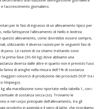
a determinato una riduzione dell'ingestione giornaliera
a e l'accrescimento giornaliero.
tari per le fasi di ingrasso di un allevamento tipico per
 nella fattispecie l'allevamento di Nello e Andrea
a. In questo allevamento, come dovrebbe essere sempre,
ali, utilizzando 4 diverse razioni per le seguenti fasi di
di peso. Le razioni di cui stiamo trattando sono
er la prima fase (30-60 kg) dove abbiamo una
stanza diversa dalle altre in quanto non è previsto l'uso
la farina di aringhe nella misura dell'1% di sostanza
i maggiori consorzi di produzione dei prosciutti DOP tra i
to l'impiego).
kg alla macellazione sono riportate nella tabella 1, con i
percentuale di sostanza secca (ss). Troviamo le
nno e nel corpo principale dell'allevamento, tra gli
ais prodotto in azienda e il siero di latte, che ricordiamo