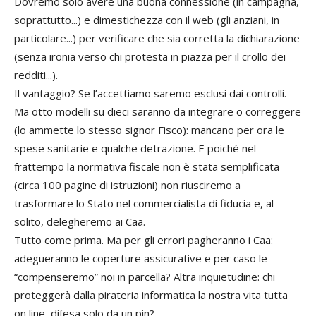
Dovremo solo avere una buona connessione (in campagna,
soprattutto...) e dimestichezza con il web (gli anziani, in
particolare...) per verificare che sia corretta la dichiarazione
(senza ironia verso chi protesta in piazza per il crollo dei
redditi...).
Il vantaggio? Se l’accettiamo saremo esclusi dai controlli.
Ma otto modelli su dieci saranno da integrare o correggere
(lo ammette lo stesso signor Fisco): mancano per ora le
spese sanitarie e qualche detrazione. E poiché nel
frattempo la normativa fiscale non è stata semplificata
(circa 100 pagine di istruzioni) non riusciremo a
trasformare lo Stato nel commercialista di fiducia e, al
solito, delegheremo ai Caa.
Tutto come prima. Ma per gli errori pagheranno i Caa:
adegueranno le coperture assicurative e per caso le
“compenseremo” noi in parcella? Altra inquietudine: chi
proteggerà dalla pirateria informatica la nostra vita tutta
on line, difesa solo da un pin?