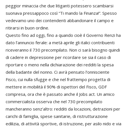
peggior minaccia che due litiganti potessero scambiarsi
suonava pressappoco così “Ti mando la Finanza!”. Spesso
vedevamo uno dei contendenti abbandonare il campo e
ritirarsi in buon ordine.
Questo fino ad oggi, fino a quando cioè il Governo Renzi ha
dato l’annuncio ferale: a metà aprile gli italici contribuenti
riceveranno il 730 precompilato. Non ci sarà bisogno quindi
di cadere in depressione per ricordare se sia il caso di
riportare o meno nella dichiarazione dei redditi la spesa
della badante del nonno. Ci avrà pensato l’onnisciente
Fisco, cui nulla sfugge e che nel frattempo progetta di
mettere in mobilità il 90% di ispettori del Fisco, GDF
compresa, ora che è passato anche il Jobs act. Un amico
commercialista osserva che nel 730 precompilato
mancheranno senz’altro: redditi da locazioni, detrazioni per
carichi di famiglia, spese sanitarie, di ristrutturazione
edilizia, di attività sportive, di istruzione, per asilo nido e via