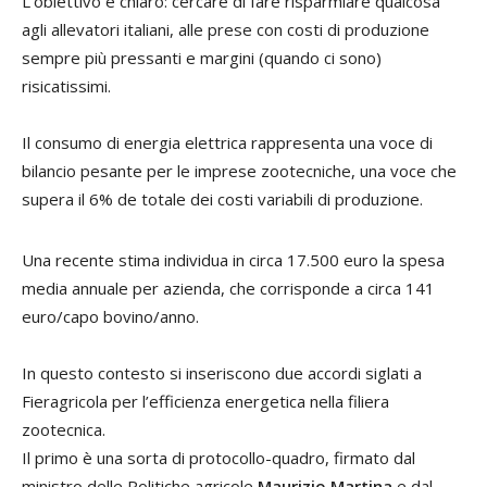
L’obiettivo è chiaro: cercare di fare risparmiare qualcosa
agli allevatori italiani, alle prese con costi di produzione
sempre più pressanti e margini (quando ci sono)
risicatissimi.
Il consumo di energia elettrica rappresenta una voce di
bilancio pesante per le imprese zootecniche, una voce che
supera il 6% de totale dei costi variabili di produzione.
Una recente stima individua in circa 17.500 euro la spesa
media annuale per azienda, che corrisponde a circa 141
euro/capo bovino/anno.
In questo contesto si inseriscono due accordi siglati a
Fieragricola per l’efficienza energetica nella filiera
zootecnica.
Il primo è una sorta di protocollo-quadro, firmato dal
ministro delle Politiche agricole
Maurizio Martina
e dal