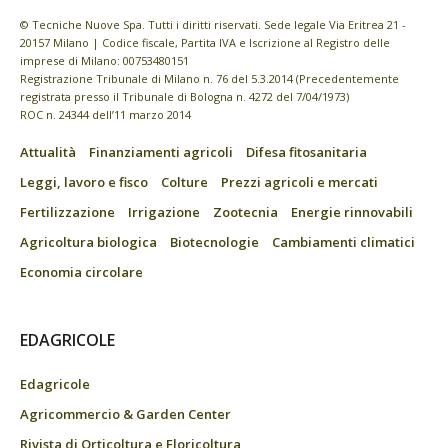
© Tecniche Nuove Spa. Tutti i diritti riservati. Sede legale Via Eritrea 21 -
20157 Milano | Codice fiscale, Partita IVA e Iscrizione al Registro delle
imprese di Milano: 00753480151
Registrazione Tribunale di Milano n. 76 del 5.3.2014 (Precedentemente
registrata presso il Tribunale di Bologna n. 4272 del 7/04/1973)
ROC n. 24344 dell’11 marzo 2014
Attualità
Finanziamenti agricoli
Difesa fitosanitaria
Leggi, lavoro e fisco
Colture
Prezzi agricoli e mercati
Fertilizzazione
Irrigazione
Zootecnia
Energie rinnovabili
Agricoltura biologica
Biotecnologie
Cambiamenti climatici
Economia circolare
EDAGRICOLE
Edagricole
Agricommercio & Garden Center
Rivista di Orticoltura e Floricoltura