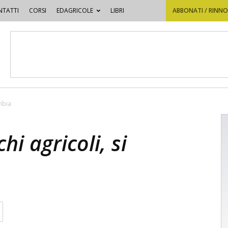
TATTI
CORSI
EDAGRICOLE
LIBRI
ABBONATI / RINN
ambia
hi agricoli, si