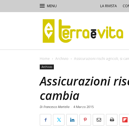
LA RIVISTA
CON
Terra
e
Vita
Home
Archivio
Assicurazioni rischi agricoli, si c
Archivio
Assicurazioni risc
cambia
Di Francesco Martella
-
4 Marzo 2015