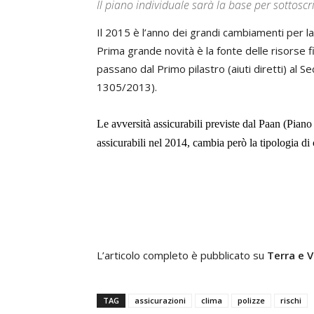
Il piano individuale sarà la base per sottoscr
Il 2015 è l’anno dei grandi cambiamenti per la 
Prima grande novità è la fonte delle risorse 
passano dal Primo pilastro (aiuti diretti) al S
1305/2013).
Le avversità assicurabili previste dal Paan (Piano 
assicurabili nel 2014, cambia però la tipologia di
L’articolo completo è pubblicato su
Terra e V
TAG
assicurazioni
clima
polizze
rischi