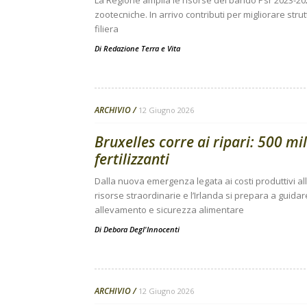
La Regione amplia le risorse del bando Psr 2023-20
zootecniche. In arrivo contributi per migliorare stru
filiera
Di
Redazione Terra e Vita
ARCHIVIO
12 Giugno 2026
Bruxelles corre ai ripari: 500 mil
fertilizzanti
Dalla nuova emergenza legata ai costi produttivi al
risorse straordinarie e l’Irlanda si prepara a guida
allevamento e sicurezza alimentare
Di
Debora Degl'Innocenti
ARCHIVIO
12 Giugno 2026