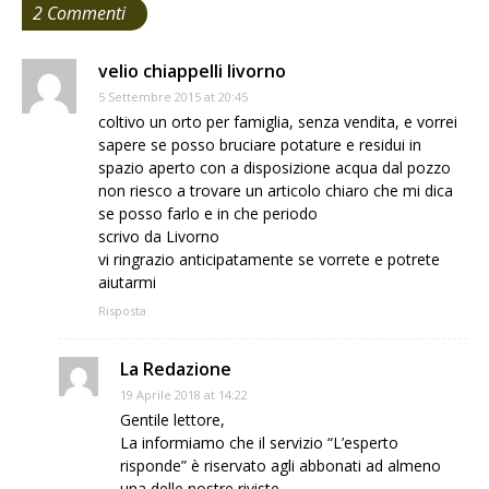
2 Commenti
velio chiappelli livorno
5 Settembre 2015 at 20:45
coltivo un orto per famiglia, senza vendita, e vorrei
sapere se posso bruciare potature e residui in
spazio aperto con a disposizione acqua dal pozzo
non riesco a trovare un articolo chiaro che mi dica
se posso farlo e in che periodo
scrivo da Livorno
vi ringrazio anticipatamente se vorrete e potrete
aiutarmi
Risposta
La Redazione
19 Aprile 2018 at 14:22
Gentile lettore,
La informiamo che il servizio “L’esperto
risponde” è riservato agli abbonati ad almeno
una delle nostre riviste.