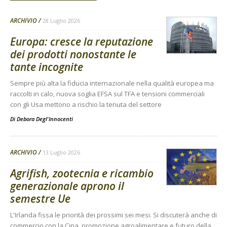
ARCHIVIO
28 Luglio 2026
Europa: cresce la reputazione
dei prodotti nonostante le
tante incognite
Sempre più alta la fiducia internazionale nella qualità europea ma
raccolti in calo, nuova soglia EFSA sul TFA e tensioni commerciali
con gli Usa mettono a rischio la tenuta del settore
Di
Debora Degl'Innocenti
ARCHIVIO
13 Luglio 2026
Agrifish, zootecnia e ricambio
generazionale aprono il
semestre Ue
L'Irlanda fissa le priorità dei prossimi sei mesi. Si discuterà anche di
commercio con la Cina, promozione agroalimentare e futuro della