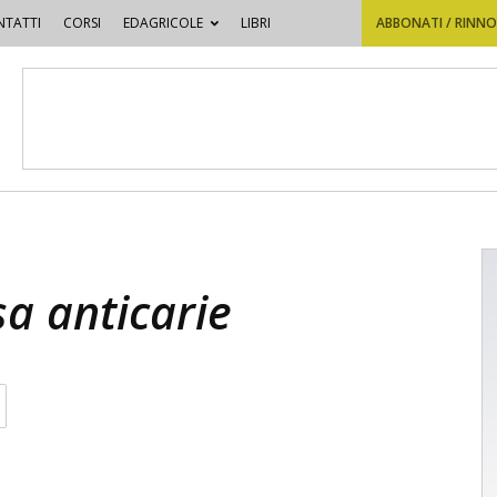
TATTI
CORSI
EDAGRICOLE
LIBRI
ABBONATI / RINN
sa anticarie