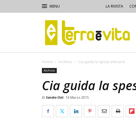
LA RIVISTA
CON
Terra
e
Vita
Home
Archivio
Cia guida la spesa anticarie
Archivio
Cia guida la spe
Di
Sandra Osti
16 Marzo 2015