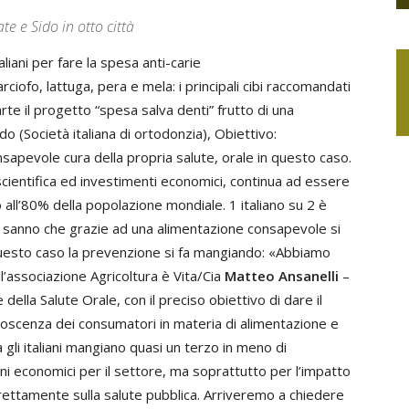
e e Sido in otto città
aliani per fare la spesa anti-carie
rciofo, lattuga, pera e mela: i principali cibi raccomandati
rte il progetto “spesa salva denti” frutto di una
do (Società italiana di ortodonzia), Obiettivo:
nsapevole cura della propria salute, orale in questo caso.
scientifica ed investimenti economici, continua ad essere
o all’80% della popolazione mondiale. 1 italiano su 2 è
non sanno che grazie ad una alimentazione consapevole si
questo caso la prevenzione si fa mangiando: «Abbiamo
ll’associazione Agricoltura è Vita/Cia
Matteo Ansanelli
–
della Salute Orale, con il preciso obiettivo di dare il
conoscenza dei consumatori in materia di alimentazione e
 gli italiani mangiano quasi un terzo in meno di
ini economici per il settore, ma soprattutto per l’impatto
ttamente sulla salute pubblica. Arriveremo a chiedere