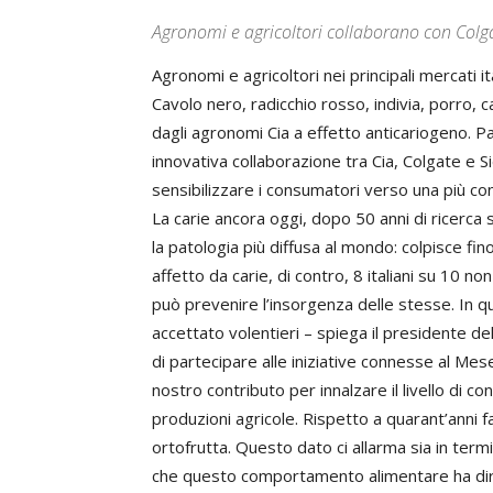
Agronomi e agricoltori collaborano con Colgat
Agronomi e agricoltori nei principali mercati it
Cavolo nero, radicchio rosso, indivia, porro, ca
dagli agronomi Cia a effetto anticariogeno. Pa
innovativa collaborazione tra Cia, Colgate e Si
sensibilizzare i consumatori verso una più co
La carie ancora oggi, dopo 50 anni di ricerca 
la patologia più diffusa al mondo: colpisce fin
affetto da carie, di contro, 8 italiani su 10 
può prevenire l’insorgenza delle stesse. In 
accettato volentieri – spiega il presidente de
di partecipare alle iniziative connesse al Mese 
nostro contributo per innalzare il livello di 
produzioni agricole. Rispetto a quarant’anni fa
ortofrutta. Questo dato ci allarma sia in term
che questo comportamento alimentare ha dire