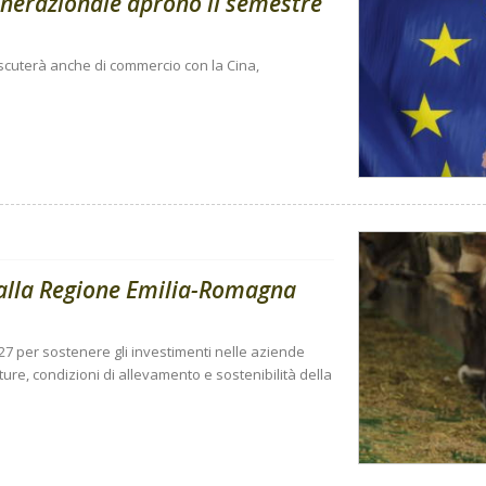
enerazionale aprono il semestre
 discuterà anche di commercio con la Cina,
dalla Regione Emilia-Romagna
27 per sostenere gli investimenti nelle aziende
tture, condizioni di allevamento e sostenibilità della