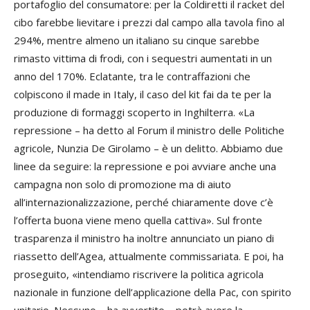
portafoglio del consumatore: per la Coldiretti il racket del
cibo farebbe lievitare i prezzi dal campo alla tavola fino al
294%, mentre almeno un italiano su cinque sarebbe
rimasto vittima di frodi, con i sequestri aumentati in un
anno del 170%. Eclatante, tra le contraffazioni che
colpiscono il made in Italy, il caso del kit fai da te per la
produzione di formaggi scoperto in Inghilterra. «La
repressione – ha detto al Forum il ministro delle Politiche
agricole,
Nunzia De Girolamo
– è un delitto. Abbiamo due
linee da seguire: la repressione e poi avviare anche una
campagna non solo di promozione ma di aiuto
all’internazionalizzazione, perché chiaramente dove c’è
l’offerta buona viene meno quella cattiva». Sul fronte
trasparenza il ministro ha inoltre annunciato un piano di
riassetto dell’Agea, attualmente commissariata. E poi, ha
proseguito, «intendiamo riscrivere la politica agricola
nazionale in funzione dell’applicazione della Pac, con spirito
unitario. Nessuno – ha avvertito – potrà avere la