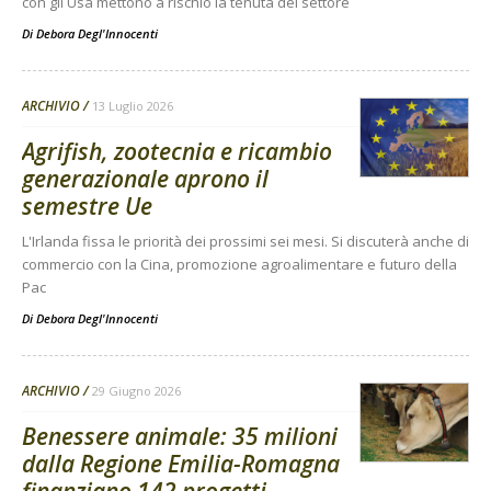
con gli Usa mettono a rischio la tenuta del settore
Di
Debora Degl'Innocenti
ARCHIVIO
13 Luglio 2026
Agrifish, zootecnia e ricambio
generazionale aprono il
semestre Ue
L'Irlanda fissa le priorità dei prossimi sei mesi. Si discuterà anche di
commercio con la Cina, promozione agroalimentare e futuro della
Pac
Di
Debora Degl'Innocenti
ARCHIVIO
29 Giugno 2026
Benessere animale: 35 milioni
dalla Regione Emilia-Romagna