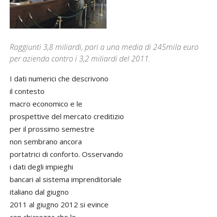
Raggiunti 3,8 miliardi, pari a una media di 245mila euro
per azienda contro i 3,2 miliardi del 2011.
I dati numerici che descrivono
il contesto
macro economico e le
prospettive del mercato creditizio
per il prossimo semestre
non sembrano ancora
portatrici di conforto. Osservando
i dati degli impieghi
bancari al sistema imprenditoriale
italiano dal giugno
2011 al giugno 2012 si evince