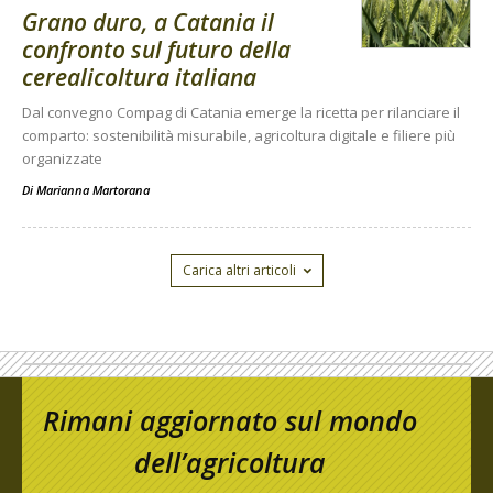
Grano duro, a Catania il
confronto sul futuro della
cerealicoltura italiana
Dal convegno Compag di Catania emerge la ricetta per rilanciare il
comparto: sostenibilità misurabile, agricoltura digitale e filiere più
organizzate
Di
Marianna Martorana
Carica altri articoli
Rimani aggiornato sul mondo
dell’agricoltura