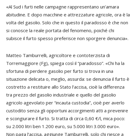
«Al Sud i furti nelle campagne rappresentano un’amara
abitudine. E dopo macchine e attrezzature agricole, ora è la
volta del gasolio. Solo che in questo il paradosso è che non
si conosce la reale portata del fenomeno, poiché chi
subisce il furto spesso preferisce non sporgere denuncia».
Matteo Tamburrelli, agricoltore e contoterzista di
Torremaggiore (Fg), spiega così il “paradosso”. «Chi ha la
sfortuna di perdere gasolio per furto si trova in una
situazione delicata o, meglio, assurda: se denuncia il furto è
costretto a restituire allo Stato l’accisa, cioè la differenza
tra prezzo del gasolio industriale e quello del gasolio
agricolo agevolato per “incauta custodia”, cioè per averlo
custodito senza gli opportuni accorgimenti atti a prevenire
e scongiurare il furto. Si tratta di circa 0,60 €/l, mica poco:
su 2.000 litri ben 1.200 euro, su 5.000 litri 3.000 euro».
Non paga l’accisa, aggiunge Tamburrelli, solo chi riesce a