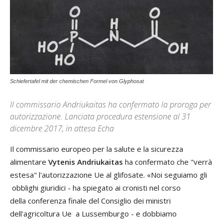
Schiefertafel mit der chemischen Formel von Glyphosat
Il commissario Andriukaitas ha confermato la proroga per
autorizzazione. Lanciata procedura estensione al 31
dicembre 2017, in attesa Echa
Il commissario europeo per la salute e la sicurezza
alimentare
Vytenis Andriukaitas
ha confermato che "verrà
estesa" l'autorizzazione Ue al glifosate. «Noi seguiamo gli
obblighi giuridici - ha spiegato ai cronisti nel corso
della conferenza finale del Consiglio dei ministri
dell'agricoltura Ue a Lussemburgo - e dobbiamo