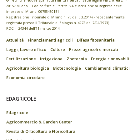
© Tecniche Nuove Spa. Tutti i diritti riservati. Sede legale Via Eritrea 21 -
20157 Milano | Codice fiscale, Partita IVA e Iscrizione al Registro delle
imprese di Milano: 00753480151
Registrazione Tribunale di Milano n. 76 del 5.3.2014 (Precedentemente
registrata presso il Tribunale di Bologna n. 4272 del 7/04/1973)
ROC n. 24344 dell’11 marzo 2014
Attualità
Finanziamenti agricoli
Difesa fitosanitaria
Leggi, lavoro e fisco
Colture
Prezzi agricoli e mercati
Fertilizzazione
Irrigazione
Zootecnia
Energie rinnovabili
Agricoltura biologica
Biotecnologie
Cambiamenti climatici
Economia circolare
EDAGRICOLE
Edagricole
Agricommercio & Garden Center
Rivista di Orticoltura e Floricoltura