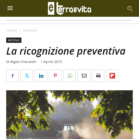
Home
Archivio
Archivio
La ricognizione preventiva
Di Angelo Frascarelli
-
1 Aprile 2015