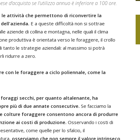
pese d’acquisto se l’utilizzo annuo è inferiore a 100 ore.
le attività che permettono di riconvertire la
dell'azienda.
E a queste difficoltà non si sottrae
e aziende di collina e montagna, nelle quali il clima
one produttiva è orientata verso le foraggere, il crollo
 tanto le strategie aziendali: al massimo si potrà
li ridurre a zero.
e con le foraggere a ciclo poliennale, come la
 foraggi secchi, per quanto altalenante, ha
opre più di due annate consecutive.
Se facciamo la
le colture foraggere consentono ancora di produrre
enzione ai costi di produzione.
Osservando i costi di
esentative, come quelle per lo sfalcio, il
atura,
osserviamo che non sempre il valore intrinseco