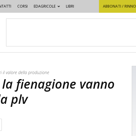
TATTI
CORSI
EDAGRICOLE
LIBRI
ABBONATI / RINN
ri il valore della produzione
 la fienagione vanno
la plv