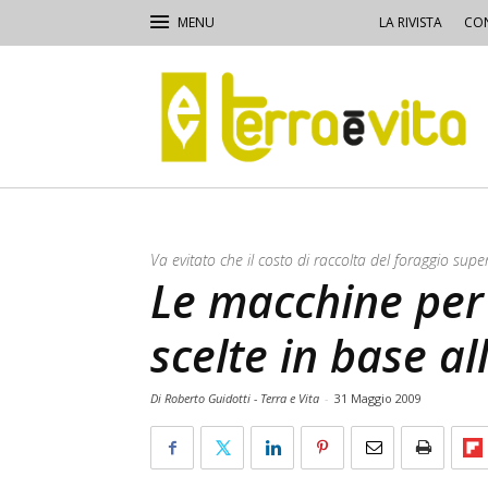
LA RIVISTA
CON
Terra
e
Vita
Va evitato che il costo di raccolta del foraggio supe
Le macchine per
scelte in base al
Di Roberto Guidotti - Terra e Vita
-
31 Maggio 2009