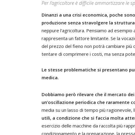
Per l’agricoltore è difficile ammortizzare le s
Dinanzi a una crisi economica, poche sono 
produzione senza stravolgere la struttura 
neppure l'agricoltura. Pensiamo ad esempio all
rappresenta un fattore limitante. Se la vocazi
del prezzo del fieno non potrà cambiare più di
tentare di comprimere i costi, ma senza poter
Le stesse problematiche si presentano pur
medica.
Dobbiamo però rilevare che il mercato dei
un’oscillazione periodica che raramente c
media su un lasso di tempo più ragionevole,
utili, a condizione che si faccia molta att
esercizio delle macchine da raccolta più rappr
condizionamento e la preparazione, la press