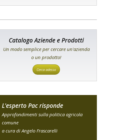
Catalogo Aziende e Prodotti
Un modo semplice per cercare un'azienda
o un prodotto!
Cerca adesso
L'esperto Pac risponde
Approfondimenti sulla politica agricola
comune
a cura di Angelo Frascarelli