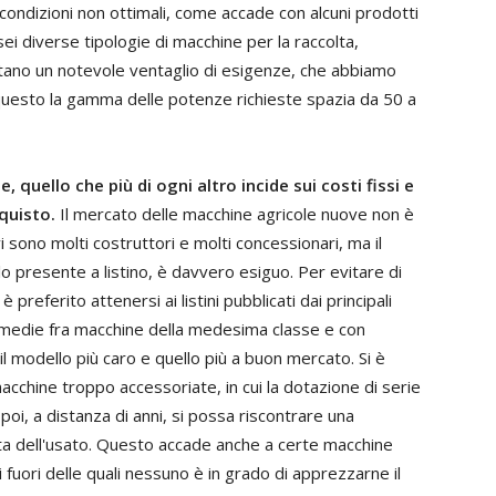
condizioni non ottimali, come accade con alcuni prodotti
sei diverse tipologie di macchine per la raccolta,
ntano un notevole ventaglio di esigenze, che abbiamo
questo la gamma delle potenze richieste spazia da 50 a
uello che più di ogni altro incide sui costi fissi e
cquisto.
Il mercato delle macchine agricole nuove non è
 sono molti costruttori e molti concessionari, ma il
 presente a listino, è davvero esiguo. Per evitare di
è preferito attenersi ai listini pubblicati dai principali
e medie fra macchine della medesima classe e con
il modello più caro e quello più a buon mercato. Si è
macchine troppo accessoriate, in cui la dotazione di serie
e poi, a distanza di anni, si possa riscontrare una
ita dell'usato. Questo accade anche a certe macchine
di fuori delle quali nessuno è in grado di apprezzarne il