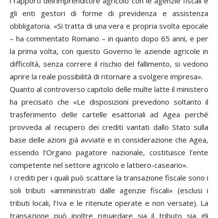
i rapporti dell’imprenditore agricolo con le agenzie fiscali e
gli enti gestori di forme di previdenza e assistenza
obbligatoria. «Si tratta di una vera e propria svolta epocale
– ha commentato Romano – in quanto dopo 65 anni, e per
la prima volta, con questo Governo le aziende agricole in
difficoltà, senza correre il rischio del fallimento, si vedono
aprire la reale possibilità di ritornare a svolgere impresa».
Quanto al controverso capitolo delle multe latte il ministero
ha precisato che «Le disposizioni prevedono soltanto il
trasferimento delle cartelle esattoriali ad Agea perché
provveda al recupero dei crediti vantati dallo Stato sulla
base delle azioni già avviate e in considerazione che Agea,
essendo l’Organo pagatore nazionale, costituisce l’ente
competente nel settore agricolo e lattiero-caseario».
I crediti per i quali può scattare la transazione fiscale sono i
soli tributi «amministrati dalle agenzie fiscali» (esclusi i
tributi locali, l’Iva e le ritenute operate e non versate). La
transazione può inoltre riguardare sia il tributo sia gli