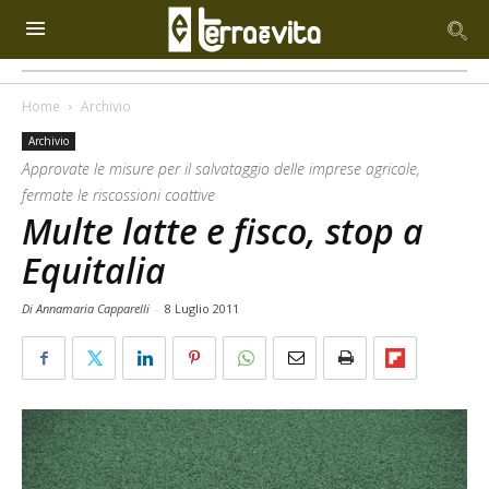
Home
Archivio
Archivio
Approvate le misure per il salvataggio delle imprese agricole,
fermate le riscossioni coattive
Multe latte e fisco, stop a
Equitalia
Di Annamaria Capparelli
-
8 Luglio 2011