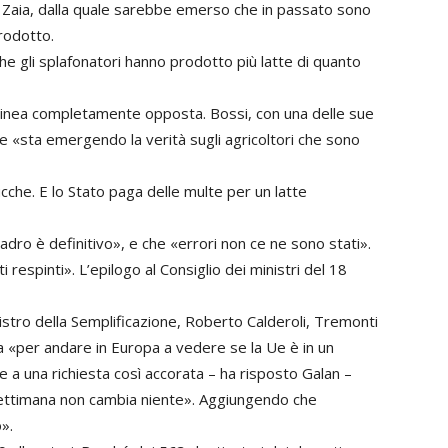
a Zaia, dalla quale sarebbe emerso che in passato sono
prodotto.
he gli splafonatori hanno prodotto più latte di quanto
 linea completamente opposta. Bossi, con una delle sue
 che «sta emergendo la verità sugli agricoltori che sono
ucche. E lo Stato paga delle multe per un latte
uadro è definitivo», e che «errori non ce ne sono stati».
i respinti». L’epilogo al Consiglio dei ministri del 18
nistro della Semplificazione, Roberto Calderoli, Tremonti
a «per andare in Europa a vedere se la Ue è in un
 a una richiesta così accorata – ha risposto Galan –
ettimana non cambia niente». Aggiungendo che
».