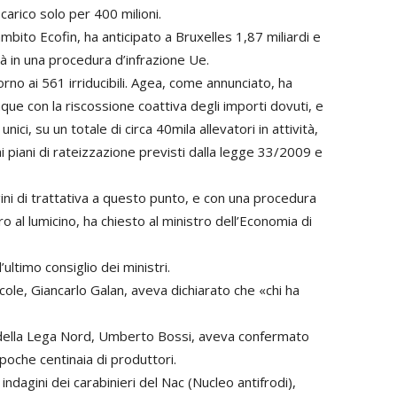
i carico solo per 400 milioni.
bito Ecofin, ha anticipato a Bruxelles 1,87 miliardi e
rà in una procedura d’infrazione Ue.
ntorno ai 561 irriducibili. Agea, come annunciato, ha
que con la riscossione coattiva degli importi dovuti, e
unici, su un totale di circa 40mila allevatori in attività,
i piani di rateizzazione previsti dalla legge 33/2009 e
ni di trattativa a questo punto, e con una procedura
 al lumicino, ha chiesto al ministro dell’Economia di
ultimo consiglio dei ministri.
ricole, Giancarlo Galan, aveva dichiarato che «chi ha
r della Lega Nord, Umberto Bossi, aveva confermato
poche centinaia di produttori.
ndagini dei carabinieri del Nac (Nucleo antifrodi),