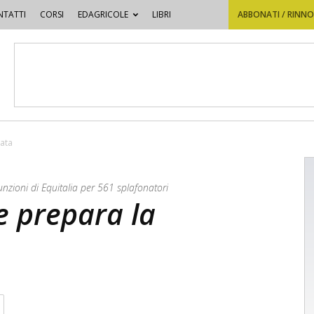
TATTI
CORSI
EDAGRICOLE
LIBRI
ABBONATI / RINN
gata
unzioni di Equitalia per 561 splafonatori
Ue prepara la