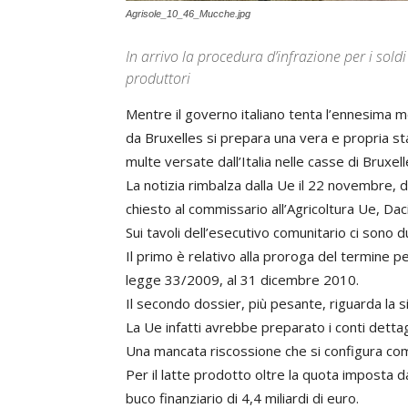
Agrisole_10_46_Mucche.jpg
In arrivo la procedura d’infrazione per i sold
produttori
Mentre il governo italiano tenta l’ennesima m
da Bruxelles si prepara una vera e propria stan
multe versate dall’Italia nelle casse di Bruxel
La notizia rimbalza dalla Ue il 22 novembre, d
chiesto al commissario all’Agricoltura Ue, Daci
Sui tavoli dell’esecutivo comunitario ci sono du
Il primo è relativo alla proroga del termine p
legge 33/2009, al 31 dicembre 2010.
Il secondo dossier, più pesante, riguarda la s
La Ue infatti avrebbe preparato i conti dettagl
Una mancata riscossione che si configura com
Per il latte prodotto oltre la quota imposta dal
buco finanziario di 4,4 miliardi di euro.