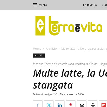
LA RIVISTA
CON
Terra
e
Vita
Home
Archivio
Multe latte, la Ue prepara la stan
Archivio
Intanto Tremonti chiede una verifica a Ciolos – Ingi
Multe latte, la 
stangata
Di Massimo Agostini
-
29 Novembre 2010