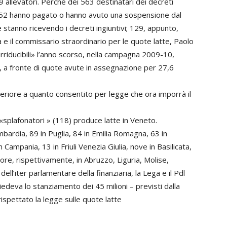
 allevatori. Perché dei 563 destinatari dei decreti
), 152 hanno pagato o hanno avuto una sospensione dal
stanno ricevendo i decreti ingiuntivi; 129, appunto,
ea e il commissario straordinario per le quote latte, Paolo
«irriducibili» l’anno scorso, nella campagna 2009-10,
tte, a fronte di quote avute in assegnazione per 27,6
eriore a quanto consentito per legge che ora imporrà il
 «splafonatori » (118) produce latte in Veneto.
bardia, 89 in Puglia, 84 in Emilia Romagna, 63 in
n Campania, 13 in Friuli Venezia Giulia, nove in Basilicata,
ore, rispettivamente, in Abruzzo, Liguria, Molise,
ell’iter parlamentare della finanziaria, la Lega e il Pdl
deva lo stanziamento dei 45 milioni – previsti dalla
ispettato la legge sulle quote latte