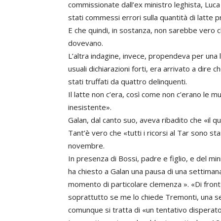
commissionate dall’ex ministro leghista, Luc
stati commessi errori sulla quantità di latte 
E che quindi, in sostanza, non sarebbe vero c
dovevano.
L’altra indagine, invece, propendeva per una
usuali dichiarazioni forti, era arrivato a dire
stati truffati da quattro delinquenti.
Il latte non c’era, così come non c’erano le m
inesistente».
Galan, dal canto suo, aveva ribadito che «il q
Tant’è vero che «tutti i ricorsi al Tar sono stat
novembre.
In presenza di Bossi, padre e figlio, e del mi
ha chiesto a Galan una pausa di una settiman
momento di particolare clemenza ». «Di fronte
soprattutto se me lo chiede Tremonti, una s
comunque si tratta di «un tentativo disperato