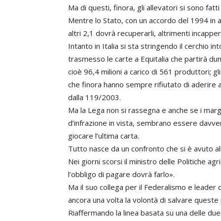
Ma di questi, finora, gli allevatori si sono fatt
Mentre lo Stato, con un accordo del 1994 in am
altri 2,1 dovrà recuperarli, altrimenti incappe
Intanto in Italia si sta stringendo il cerchio i
trasmesso le carte a Equitalia che partirà dun
cioè 96,4 milioni a carico di 561 produttori; gli 
che finora hanno sempre rifiutato di aderire a
dalla 119/2003.
Ma la Lega non si rassegna e anche se i margi
d’infrazione in vista, sembrano essere davvero
giocare l’ultima carta.
Tutto nasce da un confronto che si è avuto all’
Nei giorni scorsi il ministro delle Politiche ag
l’obbligo di pagare dovrà farlo».
Ma il suo collega per il Federalismo e leade
ancora una volta la volontà di salvare queste 
Riaffermando la linea basata su una delle due i