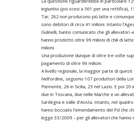
La questione riguarderebbe in particolare 129
ingiuntivi (poi scesi a 561 per una rettifica
Tar; 282 non producono più latte e comunque 
sono debitori di circa 41 milioni. Intanto l’Ag
Gulinelli, hanno comunicato che gli allevatori 
hanno prodotto oltre 99 milioni di chili di la
milioni.
Una produzione dunque di oltre tre volte sup
pagamento di oltre 96 milioni.
A livello regionale, la maggior parte di questi
Nell’ordine, seguono 107 produttori della Lom
Piemonte, 26 in Sicilia, 23 nel Lazio. E poi 20 i
due in Toscana, due nelle Marche e un allevat
Sardegna e Valle d’Aosta. Intanto, nel quadro d
hanno bocciato l’emendamento del Pd che chie
legge 33/2009 – per gli allevatori che hanno r