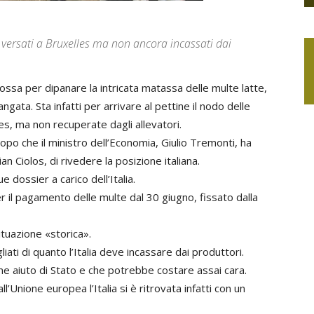
i versati a Bruxelles ma non ancora incassati dai
ossa per dipanare la intricata matassa delle multe latte,
gata. Sta infatti per arrivare al pettine il nodo delle
les, ma non recuperate dagli allevatori.
opo che il ministro dell’Economia, Giulio Tremonti, ha
an Ciolos, di rivedere la posizione italiana.
e dossier a carico dell’Italia.
er il pagamento delle multe dal 30 giugno, fissato dalla
ituazione «storica».
iati di quanto l’Italia deve incassare dai produttori.
e aiuto di Stato e che potrebbe costare assai cara.
l’Unione europea l’Italia si è ritrovata infatti con un