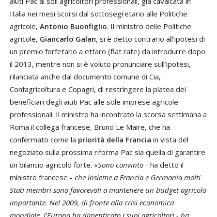
aiuti Pac ai soli agricoltori professionali, già cavalcata in
Italia nei mesi scorsi dal sottosegretario alle Politiche
agricole,
Antonio Buonfiglio
. Il ministro delle Politiche
agricole,
Giancarlo Galan
, si è detto contrario all’ipotesi di
un premio forfetario a ettaro (flat rate) da introdurre dopo
il 2013, mentre non si è voluto pronunciare sull’ipotesi,
rilanciata anche dal documento comune di Cia,
Confagricoltura e Copagri, di restringere la platea dei
beneficiari degli aiuti Pac alle sole imprese agricole
professionali. Il ministro ha incontrato la scorsa settimana a
Roma il collega francese, Bruno Le Maire, che ha
confermato come la
priorità della Francia
in vista del
negoziato sulla prossima riforma Pac sia quella di garantire
un bilancio agricolo forte. «
Sono convinto
- ha detto il
ministro francese -
che insieme a Francia e Germania molti
Stati membri sono favorevoli a mantenere un budget agricolo
importante. Nel 2009, di fronte alla crisi economica
mondiale, l’Europa ha dimenticato i suoi agricoltori - ha