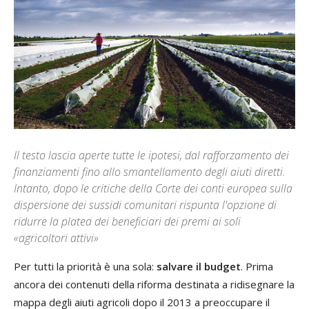
Il testo lascia aperte tutte le ipotesi, dal rafforzamento dei
finanziamenti fino allo smantellamento degli aiuti diretti.
Intanto, dopo le critiche della Corte dei conti europea sulla
dispersione dei sussidi comunitari rispunta l'opzione di
ridurre la platea dei beneficiari dei premi ai soli
«agricoltori attivi»
Per tutti la priorità è una sola:
salvare il budget
. Prima
ancora dei contenuti della riforma destinata a ridisegnare la
mappa degli aiuti agricoli dopo il 2013 a preoccupare il