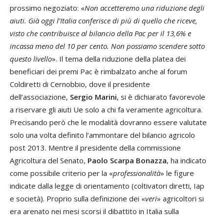
prossimo negoziato: «
Non accetteremo una riduzione degli
aiuti. Già oggi l’Italia conferisce di più di quello che riceve,
visto che contribuisce al bilancio della Pac per il 13,6% e
incassa meno del 10 per cento. Non possiamo scendere sotto
questo livello
». Il tema della riduzione della platea dei
beneficiari dei premi Pac è rimbalzato anche al forum
Coldiretti di Cernobbio, dove il presidente
dell’associazione,
Sergio Marini
, si è dichiarato favorevole
a riservare gli aiuti Ue solo a chi fa veramente agricoltura.
Precisando però che le modalità dovranno essere valutate
solo una volta definito l’ammontare del bilancio agricolo
post 2013. Mentre il presidente della commissione
Agricoltura del Senato,
Paolo Scarpa Bonazza
, ha indicato
come possibile criterio per la «
professionalità
» le figure
indicate dalla legge di orientamento (coltivatori diretti, Iap
e società). Proprio sulla definizione dei «
veri
» agricoltori si
era arenato nei mesi scorsi il dibattito in Italia sulla