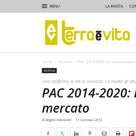
LA RIVISTA
CON
Terra
e
Vita
Home
Archivio
PAC 2014-2020: Le nuove misure 
Archivio
Una conferma: le reti di sicurezza. La novità: gli str
PAC 2014-2020: 
mercato
Di Angelo Frascarelli
-
11 Gennaio 2012