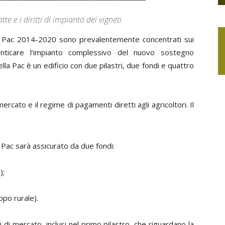
e e i diritti di impianto dei vigneti
ella Pac 2014-2020 sono prevalentemente concentrati sui
nticare l’impianto complessivo del nuovo sostegno
a della Pac è un edificio con due pilastri, due fondi e quattro
ercato e il regime di pagamenti diretti agli agricoltori. Il
 Pac sarà assicurato da due fondi:
);
ppo rurale).
 di mercato, inclusi nel primo pilastro, che riguardano la