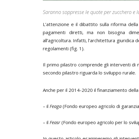
Saranno soppresse le quote per zucchero e latt
L’attenzione e il dibattito sulla riforma d
pagamenti diretti, ma non bisogna dime
all’agricoltura. Infatti, l’architettura giuridic
regolamenti (fig. 1).
Il primo pilastro comprende gli interventi di m
secondo pilastro riguarda lo sviluppo rurale.
Anche per il 2014-2020 il finanziamento della
– il
Feaga
(Fondo europeo agricolo di garanzia
– il
Feasr
(Fondo europeo agricolo per lo svilu
In questo articolo esamineremo gli interventi