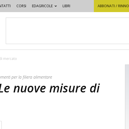
TATTI
CORSI
EDAGRICOLE
LIBRI
ABBONATI / RINN
di mercato
umenti per la filiera alimentare
Le nuove misure di