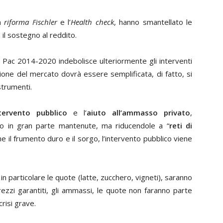
la
riforma Fischler
e l’
Health check
, hanno smantellato le
il sostegno al reddito.
Pac 2014-2020 indebolisce ulteriormente gli interventi
ione del mercato dovrà essere semplificata, di fatto, si
strumenti.
tervento pubblico
e l’
aiuto all’ammasso privato
,
no in gran parte mantenute, ma riducendole a “
reti di
ome il frumento duro e il sorgo, l’intervento pubblico viene
 in particolare le quote (latte, zucchero, vigneti), saranno
i prezzi garantiti, gli ammassi, le quote non faranno parte
crisi grave.