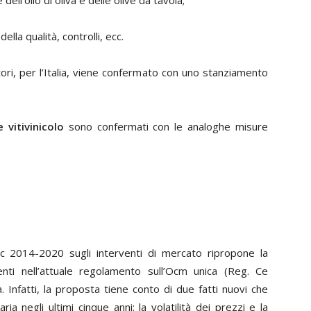
ell’olio di oliva e delle olive da tavola;
della qualità, controlli, ecc.
tori, per l’Italia, viene confermato con uno stanziamento
 vitivinicolo
sono confermati con le analoghe misure
c 2014-2020 sugli interventi di mercato ripropone la
nti nell’attuale regolamento sull’Ocm unica (Reg. Ce
Infatti, la proposta tiene conto di due fatti nuovi che
ria negli ultimi cinque anni: la volatilità dei prezzi e la