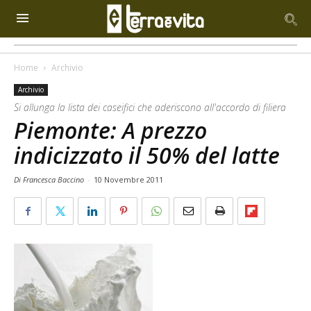
Home
Archivio
Archivio
Si allunga la lista dei caseifici che aderiscono all'accordo di filiera
Piemonte: A prezzo
indicizzato il 50% del latte
Di Francesca Baccino
-
10 Novembre 2011