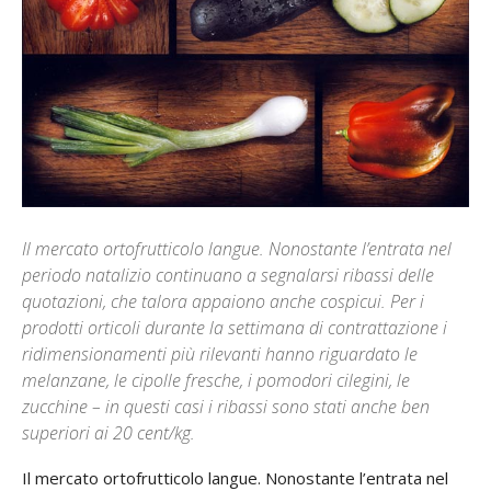
Il mercato ortofrutticolo langue. Nonostante l’entrata nel
periodo natalizio continuano a segnalarsi ribassi delle
quotazioni, che talora appaiono anche cospicui. Per i
prodotti orticoli durante la settimana di contrattazione i
ridimensionamenti più rilevanti hanno riguardato le
melanzane, le cipolle fresche, i pomodori cilegini, le
zucchine – in questi casi i ribassi sono stati anche ben
superiori ai 20 cent/kg.
Il mercato ortofrutticolo langue. Nonostante l’entrata nel