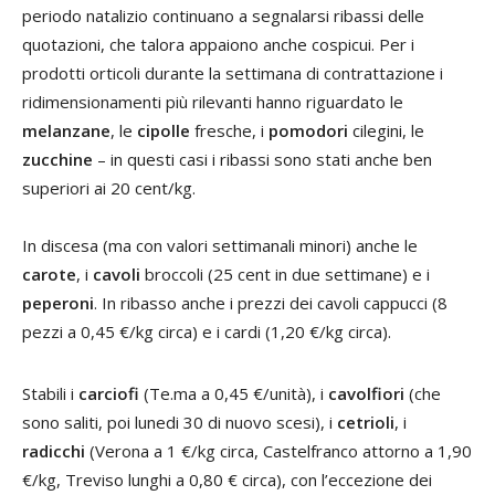
periodo natalizio continuano a segnalarsi ribassi delle
quotazioni, che talora appaiono anche cospicui. Per i
prodotti orticoli durante la settimana di contrattazione i
ridimensionamenti più rilevanti hanno riguardato le
melanzane
, le
cipolle
fresche, i
pomodori
cilegini, le
zucchine
– in questi casi i ribassi sono stati anche ben
superiori ai 20 cent/kg.
In discesa (ma con valori settimanali minori) anche le
carote
, i
cavoli
broccoli (25 cent in due settimane) e i
peperoni
. In ribasso anche i prezzi dei cavoli cappucci (8
pezzi a 0,45 €/kg circa) e i cardi (1,20 €/kg circa).
Stabili i
carciofi
(Te.ma a 0,45 €/unità), i
cavolfiori
(che
sono saliti, poi lunedi 30 di nuovo scesi), i
cetrioli
, i
radicchi
(Verona a 1 €/kg circa, Castelfranco attorno a 1,90
€/kg, Treviso lunghi a 0,80 € circa), con l’eccezione dei