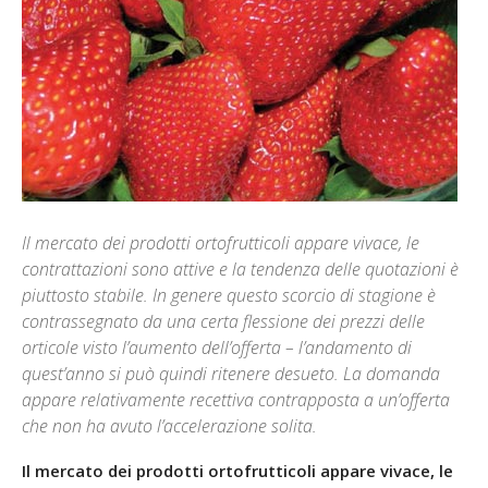
Il mercato dei prodotti ortofrutticoli appare vivace, le
contrattazioni sono attive e la tendenza delle quotazioni è
piuttosto stabile. In genere questo scorcio di stagione è
contrassegnato da una certa flessione dei prezzi delle
orticole visto l’aumento dell’offerta – l’andamento di
quest’anno si può quindi ritenere desueto. La domanda
appare relativamente recettiva contrapposta a un’offerta
che non ha avuto l’accelerazione solita.
Il mercato dei prodotti ortofrutticoli appare vivace, le