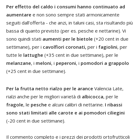
Per effetto del caldo i consumi hanno continuato ad
aumentare
e non sono sempre stati armonicamente
seguiti dall’offerta - che anzi, in taluni casi, sta risultando più
bassa di quanto previsto (per es. pesche e nettarine). Vi
sono quindi stati
aumenti per le bietole
(+20 cent in due
settimane), per i
cavolfiori coronati,
per i
fagiolini
, per
tutte le
lattughe
(+35 cent in due settimane), per le
melanzane
, i
meloni
, i
peperoni
, i
pomodori a grappolo
(+25 cent in due settimane).
Per la frutta netto rialzo per le arance
Valencia Late,
rialzi anche per le migliori varietà di
albicocca
, per le
fragole
, le
pesche
e alcuni calibri di nettarine.
I ribassi
sono stati limitati alle carote e ai pomodori ciliegini
(-20 cent in due settimane).
Il commento completo e i prezzi dei prodotti ortofrutticoli