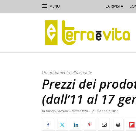
LA RIVISTA
CON
Terra
e
Vita
Un andamento altalenante
Prezzi dei prodot
(dall’11 al 17 g
Di Duccio Caccioni - Terra e Vita
-
20 Gennaio 2011