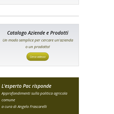
Catalogo Aziende e Prodotti
Un modo semplice per cercare un'azienda
o un prodotto!
Cerca adesso
L'esperto Pac risponde
Approfondimenti sulla politica agricola
comune
a cura di Angelo Frascarelli