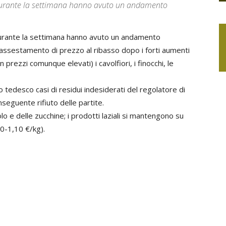
li durante la settimana hanno avuto un andamento
i durante la settimana hanno avuto un andamento
 assestamento di prezzo al ribasso dopo i forti aumenti
prezzi comunque elevati) i cavolfiori, i finocchi, le
o tedesco casi di residui indesiderati del regolatore di
seguente rifiuto delle partite.
o e delle zucchine; i prodotti laziali si mantengono su
,90-1,10 €/kg).