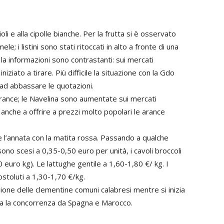
rioli e alla cipolle bianche. Per la frutta si è osservato
e; i listini sono stati ritoccati in alto a fronte di una
la informazioni sono contrastanti: sui mercati
 iniziato a tirare. Più difficile la situazione con la Gdo
 ad abbassare le quotazioni.
arance; le Navelina sono aumentate sui mercati
anche a offrire a prezzi molto popolari le arance
re l’annata con la matita rossa. Passando a qualche
 sono scesi a 0,35-0,50 euro per unità, i cavoli broccoli
0 euro kg). Le lattughe gentile a 1,60-1,80 €/ kg. I
stoluti a 1,30-1,70 €/kg.
ione delle clementine comuni calabresi mentre si inizia
ta la concorrenza da Spagna e Marocco.