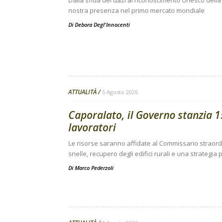
Dalla sfida dei dazi al riconoscimento Unesco della 
nostra presenza nel primo mercato mondiale
Di
Debora Degl'Innocenti
ATTUALITÀ
5 Agosto 2026
Caporalato, il Governo stanzia 15
lavoratori
Le risorse saranno affidate al Commissario straor
snelle, recupero degli edifici rurali e una strategi
Di
Marco Pederzoli