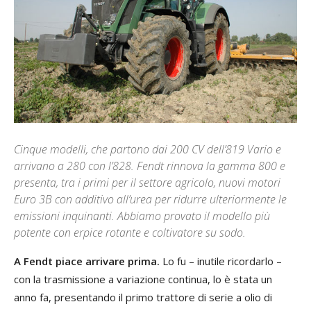
Cinque modelli, che partono dai 200 CV dell’819 Vario e
arrivano a 280 con l’828. Fendt rinnova la gamma 800 e
presenta, tra i primi per il settore agricolo, nuovi motori
Euro 3B con additivo all’urea per ridurre ulteriormente le
emissioni inquinanti. Abbiamo provato il modello più
potente con erpice rotante e coltivatore su sodo.
A Fendt piace arrivare prima.
Lo fu – inutile ricordarlo –
con la trasmissione a variazione continua, lo è stata un
anno fa, presentando il primo trattore di serie a olio di