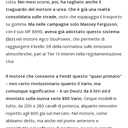
colza.
Nei mesi scorsi, poi, ha tagliato anche il
traguardo del motore a urea.
Che è già una realtà
consolidata sulle strade,
visto che equipaggia il trasporto
su gomma.
Ma nelle campagne solo Massey Ferguson
,
con il suo MF 8690,
aveva già adottato questo sistema
(Scr)
nel motore Agco SisuPower, che permette di
raggiungere il livello 3B della normativa sulle emissioni
atmosferiche, pari al Tier IV interim nella regolamentazione
Usa.
Il motore che consente a Fendt questo “quasi primato”
– non certo rivoluzionario quanto il Vario, ma
comunque significativo – è un Deutz da 6 litri ed è
montato sulla nuova serie 800 Vario.
Cinque modelli in
tutto, da 200 a 280 cavalli di potenza, alquanto innovativi
rispetto agli 800 già sul mercato. Nel motore, come
abbiamo detto, ma anche nel ponte anteriore e
soprattutto nel software di gestione, cui ora si accede