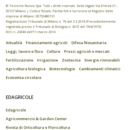
© Tecniche Nuove Spa. Tutti i diritti riservati. Sede legale Via Eritrea 21 -
20157 Milano | Codice fiscale, Partita IVA e Iscrizione al Registro delle
imprese di Milano: 00753480151
Registrazione Tribunale di Milano n. 76 del 5.3.2014 (Precedentemente
registrata presso il Tribunale di Bologna n. 4272 del 7/04/1973)
ROC n. 24344 dell’11 marzo 2014
Attualità
Finanziamenti agricoli
Difesa fitosanitaria
Leggi, lavoro e fisco
Colture
Prezzi agricoli e mercati
Fertilizzazione
Irrigazione
Zootecnia
Energie rinnovabili
Agricoltura biologica
Biotecnologie
Cambiamenti climatici
Economia circolare
EDAGRICOLE
Edagricole
Agricommercio & Garden Center
Rivista di Orticoltura e Floricoltura