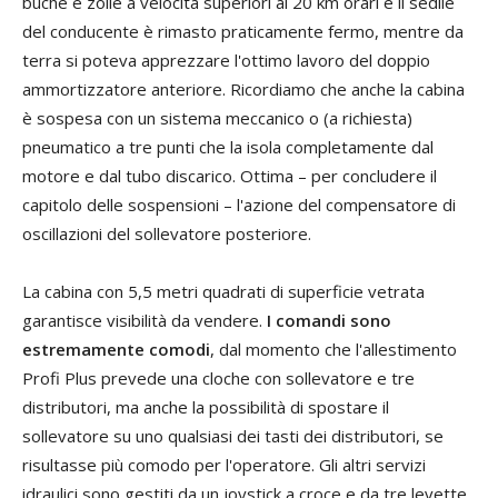
buche e zolle a velocità superiori ai 20 km orari e il sedile
del conducente è rimasto praticamente fermo, mentre da
terra si poteva apprezzare l'ottimo lavoro del doppio
ammortizzatore anteriore. Ricordiamo che anche la cabina
è sospesa con un sistema meccanico o (a richiesta)
pneumatico a tre punti che la isola completamente dal
motore e dal tubo discarico. Ottima – per concludere il
capitolo delle sospensioni – l'azione del compensatore di
oscillazioni del sollevatore posteriore.
La cabina con 5,5 metri quadrati di superficie vetrata
garantisce visibilità da vendere.
I comandi sono
estremamente comodi
, dal momento che l'allestimento
Profi Plus prevede una cloche con sollevatore e tre
distributori, ma anche la possibilità di spostare il
sollevatore su uno qualsiasi dei tasti dei distributori, se
risultasse più comodo per l'operatore. Gli altri servizi
idraulici sono gestiti da un joystick a croce e da tre levette,